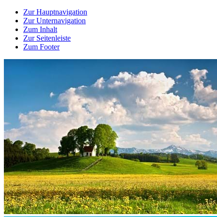
Zur Hauptnavigation
Zur Unternavigation
Zum Inhalt
Zur Seitenleiste
Zum Footer