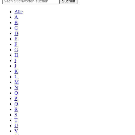
Suchen
Alle
A
B
C
D
E
F
G
H
I
J
K
L
M
N
O
P
Q
R
S
T
U
V