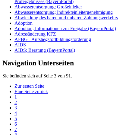
Prüfergebnisses (BayernPortal)
Abwasserentsorgung; Großeinleiter
Abwasserentsorgung; Indirekteinleitergenehmigung
Abwicklung des baren und unbaren Zahlungsverkehrs
Adoption
Adoption; Informationen zur Freigabe (BayernPortal)
Adressänderung KFZ
AFBG - Aufstiegsfortbildungsförderung
AIDS
AIDS; Beratung (BayernPortal)
Navigation Unterseiten
Sie befinden sich auf Seite 3 von 91.
Zur ersten Seite
Eine Seite zurück
1
2
3
4
5
6
7
8