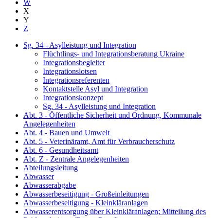
W
X
Y
Z
Sg. 34 - Asylleistung und Integration
Flüchtlings- und Integrationsberatung Ukraine
Integrationsbegleiter
Integrationslotsen
Integrationsreferenten
Kontaktstelle Asyl und Integration
Integrationskonzept
Sg. 34 - Asylleistung und Integration
Abt. 3 - Öffentliche Sicherheit und Ordnung, Kommunale
Angelegenheiten
Abt. 4 - Bauen und Umwelt
Abt. 5 - Veterinäramt, Amt für Verbraucherschutz
Abt. 6 - Gesundheitsamt
Abt. Z - Zentrale Angelegenheiten
Abteilungsleitung
Abwasser
Abwasserabgabe
Abwasserbeseitigung - Großeinleitungen
Abwasserbeseitigung - Kleinkläranlagen
Abwasserentsorgung über Kleinkläranlagen; Mitteilung des