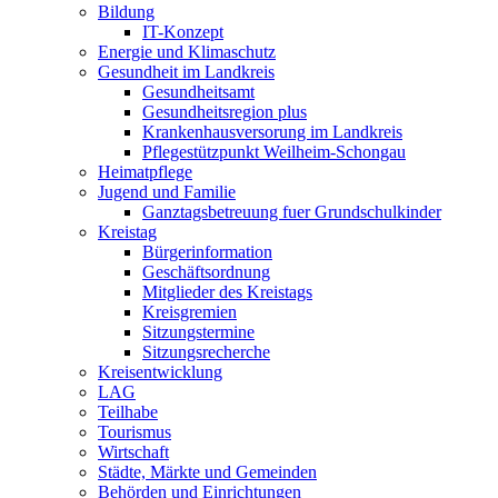
Bildung
IT-Konzept
Energie und Klimaschutz
Gesundheit im Landkreis
Gesundheitsamt
Gesundheitsregion plus
Krankenhausversorung im Landkreis
Pflegestützpunkt Weilheim-Schongau
Heimatpflege
Jugend und Familie
Ganztagsbetreuung fuer Grundschulkinder
Kreistag
Bürgerinformation
Geschäftsordnung
Mitglieder des Kreistags
Kreisgremien
Sitzungstermine
Sitzungsrecherche
Kreisentwicklung
LAG
Teilhabe
Tourismus
Wirtschaft
Städte, Märkte und Gemeinden
Behörden und Einrichtungen