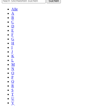
Suchen
Alle
A
B
C
D
E
F
G
H
I
J
K
L
M
N
O
P
Q
R
S
T
U
V