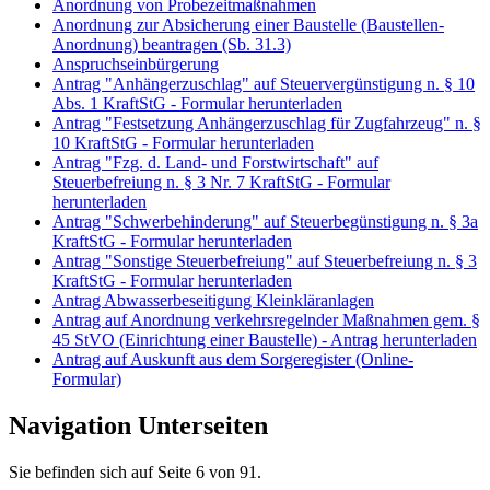
Anordnung von Probezeitmaßnahmen
Anordnung zur Absicherung einer Baustelle (Baustellen-
Anordnung) beantragen (Sb. 31.3)
Anspruchseinbürgerung
Antrag "Anhängerzuschlag" auf Steuervergünstigung n. § 10
Abs. 1 KraftStG - Formular herunterladen
Antrag "Festsetzung Anhängerzuschlag für Zugfahrzeug" n. §
10 KraftStG - Formular herunterladen
Antrag "Fzg. d. Land- und Forstwirtschaft" auf
Steuerbefreiung n. § 3 Nr. 7 KraftStG - Formular
herunterladen
Antrag "Schwerbehinderung" auf Steuerbegünstigung n. § 3a
KraftStG - Formular herunterladen
Antrag "Sonstige Steuerbefreiung" auf Steuerbefreiung n. § 3
KraftStG - Formular herunterladen
Antrag Abwasserbeseitigung Kleinkläranlagen
Antrag auf Anordnung verkehrsregelnder Maßnahmen gem. §
45 StVO (Einrichtung einer Baustelle) - Antrag herunterladen
Antrag auf Auskunft aus dem Sorgeregister (Online-
Formular)
Navigation Unterseiten
Sie befinden sich auf Seite 6 von 91.