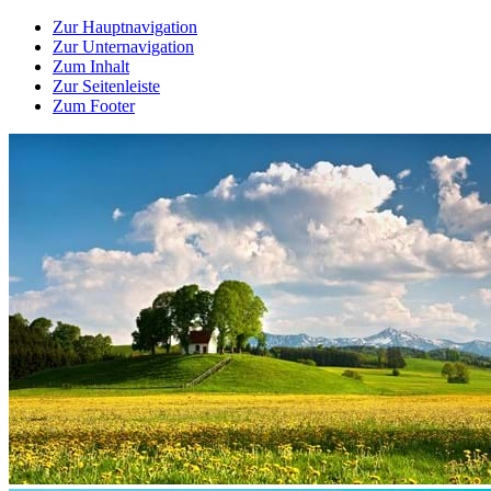
Zur Hauptnavigation
Zur Unternavigation
Zum Inhalt
Zur Seitenleiste
Zum Footer