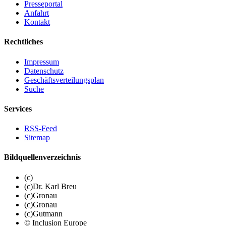
Presseportal
Anfahrt
Kontakt
Rechtliches
Impressum
Datenschutz
Geschäftsverteilungsplan
Suche
Services
RSS-Feed
Sitemap
Bildquellenverzeichnis
(c)
(c)Dr. Karl Breu
(c)Gronau
(c)Gronau
(c)Gutmann
© Inclusion Europe