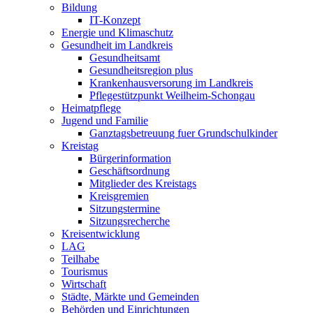
Bildung
IT-Konzept
Energie und Klimaschutz
Gesundheit im Landkreis
Gesundheitsamt
Gesundheitsregion plus
Krankenhausversorung im Landkreis
Pflegestützpunkt Weilheim-Schongau
Heimatpflege
Jugend und Familie
Ganztagsbetreuung fuer Grundschulkinder
Kreistag
Bürgerinformation
Geschäftsordnung
Mitglieder des Kreistags
Kreisgremien
Sitzungstermine
Sitzungsrecherche
Kreisentwicklung
LAG
Teilhabe
Tourismus
Wirtschaft
Städte, Märkte und Gemeinden
Behörden und Einrichtungen