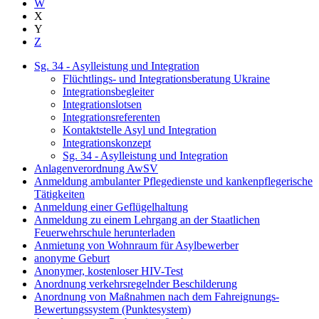
W
X
Y
Z
Sg. 34 - Asylleistung und Integration
Flüchtlings- und Integrationsberatung Ukraine
Integrationsbegleiter
Integrationslotsen
Integrationsreferenten
Kontaktstelle Asyl und Integration
Integrationskonzept
Sg. 34 - Asylleistung und Integration
Anlagenverordnung AwSV
Anmeldung ambulanter Pflegedienste und kankenpflegerische
Tätigkeiten
Anmeldung einer Geflügelhaltung
Anmeldung zu einem Lehrgang an der Staatlichen
Feuerwehrschule herunterladen
Anmietung von Wohnraum für Asylbewerber
anonyme Geburt
Anonymer, kostenloser HIV-Test
Anordnung verkehrsregelnder Beschilderung
Anordnung von Maßnahmen nach dem Fahreignungs-
Bewertungssystem (Punktesystem)