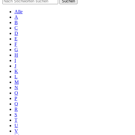
Suchen
Alle
A
B
C
D
E
F
G
H
I
J
K
L
M
N
O
P
Q
R
S
T
U
V