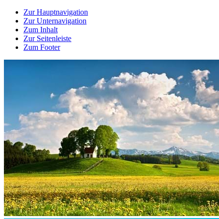
Zur Hauptnavigation
Zur Unternavigation
Zum Inhalt
Zur Seitenleiste
Zum Footer