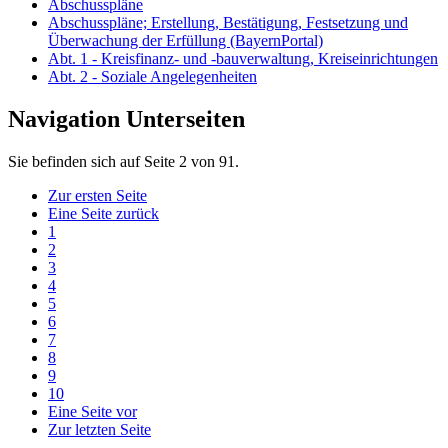
Abschusspläne
Abschusspläne; Erstellung, Bestätigung, Festsetzung und
Überwachung der Erfüllung (BayernPortal)
Abt. 1 - Kreisfinanz- und -bauverwaltung, Kreiseinrichtungen
Abt. 2 - Soziale Angelegenheiten
Navigation Unterseiten
Sie befinden sich auf Seite 2 von 91.
Zur ersten Seite
Eine Seite zurück
1
2
3
4
5
6
7
8
9
10
Eine Seite vor
Zur letzten Seite