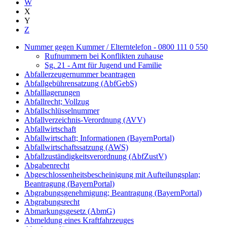
W
X
Y
Z
Nummer gegen Kummer / Elterntelefon - 0800 111 0 550
Rufnummern bei Konflikten zuhause
Sg. 21 - Amt für Jugend und Familie
Abfallerzeugernummer beantragen
Abfallgebührensatzung (AbfGebS)
Abfalllagerungen
Abfallrecht; Vollzug
Abfallschlüsselnummer
Abfallverzeichnis-Verordnung (AVV)
Abfallwirtschaft
Abfallwirtschaft; Informationen (BayernPortal)
Abfallwirtschaftssatzung (AWS)
Abfallzuständigkeitsverordnung (AbfZustV)
Abgabenrecht
Abgeschlossenheitsbescheinigung mit Aufteilungsplan;
Beantragung (BayernPortal)
Abgrabungsgenehmigung; Beantragung (BayernPortal)
Abgrabungsrecht
Abmarkungsgesetz (AbmG)
Abmeldung eines Kraftfahrzeuges