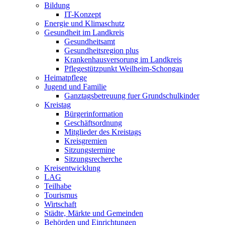
Bildung
IT-Konzept
Energie und Klimaschutz
Gesundheit im Landkreis
Gesundheitsamt
Gesundheitsregion plus
Krankenhausversorung im Landkreis
Pflegestützpunkt Weilheim-Schongau
Heimatpflege
Jugend und Familie
Ganztagsbetreuung fuer Grundschulkinder
Kreistag
Bürgerinformation
Geschäftsordnung
Mitglieder des Kreistags
Kreisgremien
Sitzungstermine
Sitzungsrecherche
Kreisentwicklung
LAG
Teilhabe
Tourismus
Wirtschaft
Städte, Märkte und Gemeinden
Behörden und Einrichtungen