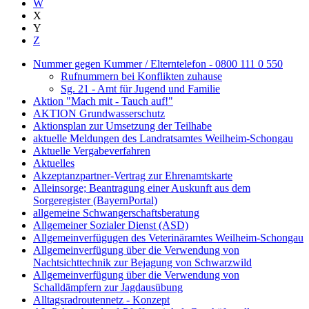
W
X
Y
Z
Nummer gegen Kummer / Elterntelefon - 0800 111 0 550
Rufnummern bei Konflikten zuhause
Sg. 21 - Amt für Jugend und Familie
Aktion "Mach mit - Tauch auf!"
AKTION Grundwasserschutz
Aktionsplan zur Umsetzung der Teilhabe
aktuelle Meldungen des Landratsamtes Weilheim-Schongau
Aktuelle Vergabeverfahren
Aktuelles
Akzeptanzpartner-Vertrag zur Ehrenamtskarte
Alleinsorge; Beantragung einer Auskunft aus dem
Sorgeregister (BayernPortal)
allgemeine Schwangerschaftsberatung
Allgemeiner Sozialer Dienst (ASD)
Allgemeinverfügugen des Veterinäramtes Weilheim-Schongau
Allgemeinverfügung über die Verwendung von
Nachtsichttechnik zur Bejagung von Schwarzwild
Allgemeinverfügung über die Verwendung von
Schalldämpfern zur Jagdausübung
Alltagsradroutennetz - Konzept