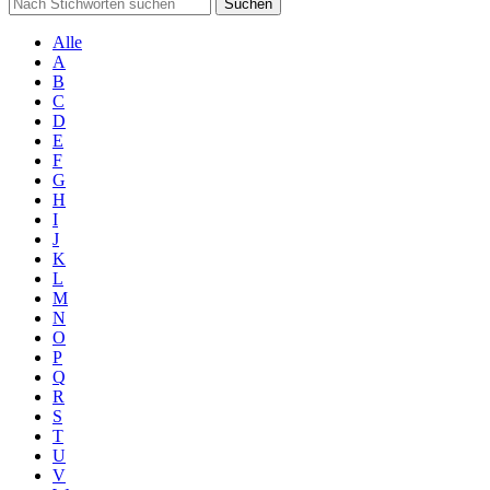
Suchen
Alle
A
B
C
D
E
F
G
H
I
J
K
L
M
N
O
P
Q
R
S
T
U
V