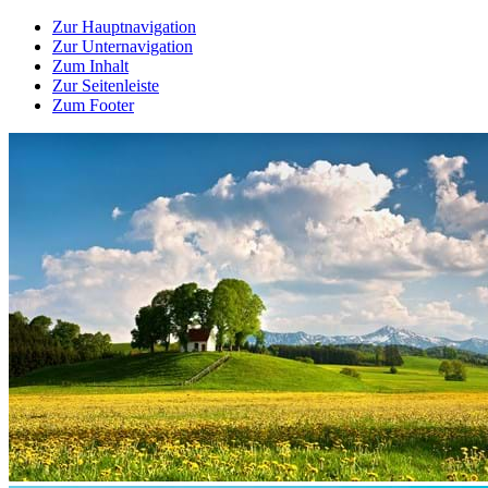
Zur Hauptnavigation
Zur Unternavigation
Zum Inhalt
Zur Seitenleiste
Zum Footer