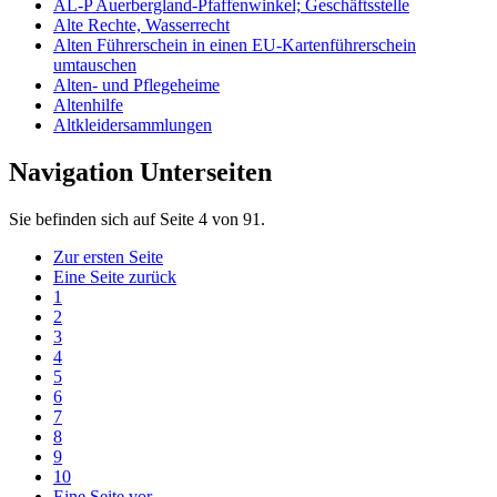
AL-P Auerbergland-Pfaffenwinkel; Geschäftsstelle
Alte Rechte, Wasserrecht
Alten Führerschein in einen EU-Kartenführerschein
umtauschen
Alten- und Pflegeheime
Altenhilfe
Altkleidersammlungen
Navigation Unterseiten
Sie befinden sich auf Seite 4 von 91.
Zur ersten Seite
Eine Seite zurück
1
2
3
4
5
6
7
8
9
10
Eine Seite vor