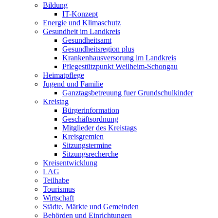
Bildung
IT-Konzept
Energie und Klimaschutz
Gesundheit im Landkreis
Gesundheitsamt
Gesundheitsregion plus
Krankenhausversorung im Landkreis
Pflegestützpunkt Weilheim-Schongau
Heimatpflege
Jugend und Familie
Ganztagsbetreuung fuer Grundschulkinder
Kreistag
Bürgerinformation
Geschäftsordnung
Mitglieder des Kreistags
Kreisgremien
Sitzungstermine
Sitzungsrecherche
Kreisentwicklung
LAG
Teilhabe
Tourismus
Wirtschaft
Städte, Märkte und Gemeinden
Behörden und Einrichtungen