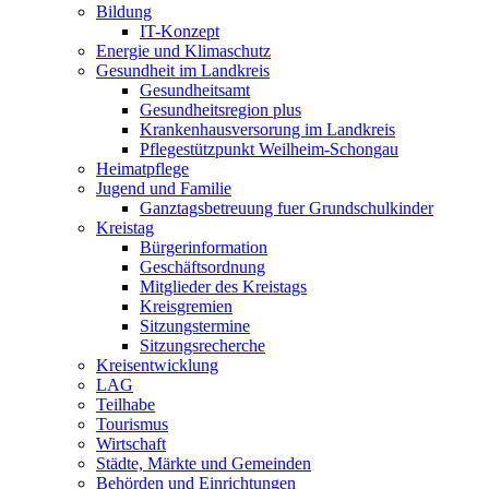
Bildung
IT-Konzept
Energie und Klimaschutz
Gesundheit im Landkreis
Gesundheitsamt
Gesundheitsregion plus
Krankenhausversorung im Landkreis
Pflegestützpunkt Weilheim-Schongau
Heimatpflege
Jugend und Familie
Ganztagsbetreuung fuer Grundschulkinder
Kreistag
Bürgerinformation
Geschäftsordnung
Mitglieder des Kreistags
Kreisgremien
Sitzungstermine
Sitzungsrecherche
Kreisentwicklung
LAG
Teilhabe
Tourismus
Wirtschaft
Städte, Märkte und Gemeinden
Behörden und Einrichtungen