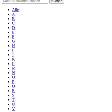
Suchen
Alle
A
B
C
D
E
F
G
H
I
J
K
L
M
N
O
P
Q
R
S
T
U
V