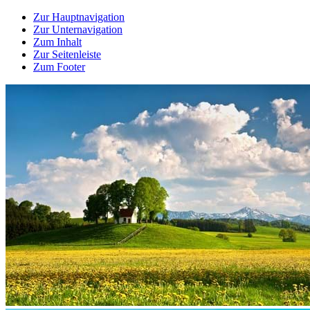
Zur Hauptnavigation
Zur Unternavigation
Zum Inhalt
Zur Seitenleiste
Zum Footer