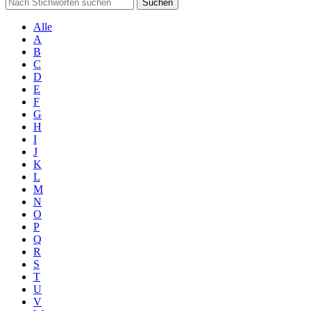
Suchen
Alle
A
B
C
D
E
F
G
H
I
J
K
L
M
N
O
P
Q
R
S
T
U
V