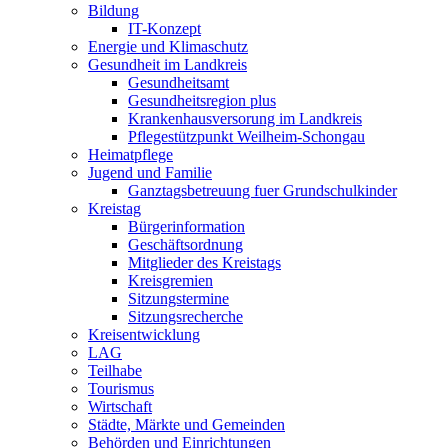
Bildung
IT-Konzept
Energie und Klimaschutz
Gesundheit im Landkreis
Gesundheitsamt
Gesundheitsregion plus
Krankenhausversorung im Landkreis
Pflegestützpunkt Weilheim-Schongau
Heimatpflege
Jugend und Familie
Ganztagsbetreuung fuer Grundschulkinder
Kreistag
Bürgerinformation
Geschäftsordnung
Mitglieder des Kreistags
Kreisgremien
Sitzungstermine
Sitzungsrecherche
Kreisentwicklung
LAG
Teilhabe
Tourismus
Wirtschaft
Städte, Märkte und Gemeinden
Behörden und Einrichtungen