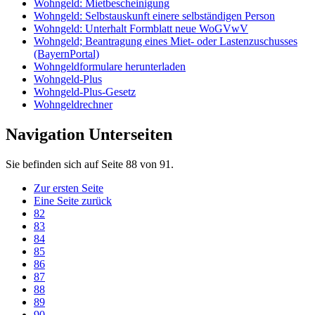
Wohngeld: Mietbescheinigung
Wohngeld: Selbstauskunft einere selbständigen Person
Wohngeld: Unterhalt Formblatt neue WoGVwV
Wohngeld; Beantragung eines Miet- oder Lastenzuschusses
(BayernPortal)
Wohngeldformulare herunterladen
Wohngeld-Plus
Wohngeld-Plus-Gesetz
Wohngeldrechner
Navigation Unterseiten
Sie befinden sich auf Seite 88 von 91.
Zur ersten Seite
Eine Seite zurück
82
83
84
85
86
87
88
89
90