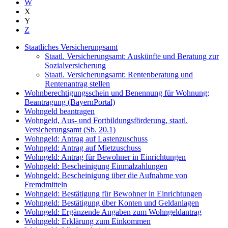
W
X
Y
Z
Staatliches Versicherungsamt
Staatl. Versicherungsamt: Auskünfte und Beratung zur
Sozialversicherung
Staatl. Versicherungsamt: Rentenberatung und
Rentenantrag stellen
Wohnberechtigungsschein und Benennung für Wohnung;
Beantragung (BayernPortal)
Wohngeld beantragen
Wohngeld, Aus- und Fortbildungsförderung, staatl.
Versicherungsamt (Sb. 20.1)
Wohngeld: Antrag auf Lastenzuschuss
Wohngeld: Antrag auf Mietzuschuss
Wohngeld: Antrag für Bewohner in Einrichtungen
Wohngeld: Bescheinigung Einmalzahlungen
Wohngeld: Bescheinigung über die Aufnahme von
Fremdmitteln
Wohngeld: Bestätigung für Bewohner in Einrichtungen
Wohngeld: Bestätigung über Konten und Geldanlagen
Wohngeld: Ergänzende Angaben zum Wohngeldantrag
Wohngeld: Erklärung zum Einkommen