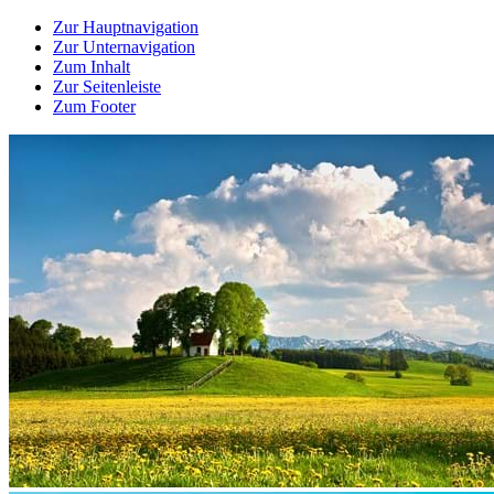
Zur Hauptnavigation
Zur Unternavigation
Zum Inhalt
Zur Seitenleiste
Zum Footer