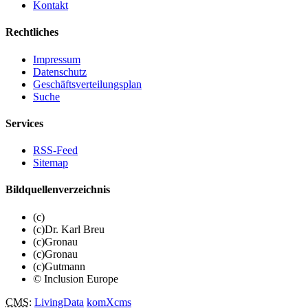
Kontakt
Rechtliches
Impressum
Datenschutz
Geschäftsverteilungsplan
Suche
Services
RSS-Feed
Sitemap
Bildquellenverzeichnis
(c)
(c)Dr. Karl Breu
(c)Gronau
(c)Gronau
(c)Gutmann
© Inclusion Europe
CMS
:
LivingData
komXcms