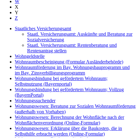
W
X
Y
Z
Staatliches Versicherungsamt
Staatl. Versicherungsamt: Auskünfte und Beratung zur
Sozialversicherung
Staatl. Versicherungsamt: Rentenberatung und
Rentenantrag stellen
Wohngeldstelle
Wohnraumbescheinigung (Formular Ausländerbehörde)
Wohnraumförderung im Bay. Wohnungsbauprogramm und
im Bay. Zinsverbilligungsprogramm
Wohnungsbindung bei gefördertem Wohnraum;
Selbstnutzung (Bayernportal)
Wohnungsbindung bei gefördertem Wohnraum; Vollzug
(BayernPortal)
Wohnungssuchender
Wohnungswesen: Beratung zur Sozialen Wohnraumförderung
(außerhalb von Vorhaben)
Wohnungswesen: Berechnung der Wohnfläche nach der
Wohnflächenverordnung (Online-Formular)
Wohnungswesen: Erklärung über die Baukosten, die in
Selbsthilfe erbracht werden (Online-Formular)