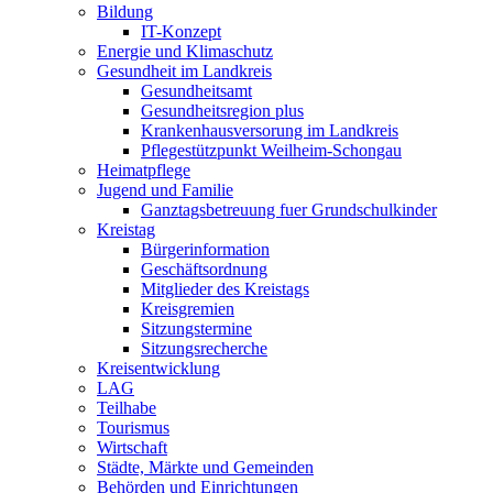
Bildung
IT-Konzept
Energie und Klimaschutz
Gesundheit im Landkreis
Gesundheitsamt
Gesundheitsregion plus
Krankenhausversorung im Landkreis
Pflegestützpunkt Weilheim-Schongau
Heimatpflege
Jugend und Familie
Ganztagsbetreuung fuer Grundschulkinder
Kreistag
Bürgerinformation
Geschäftsordnung
Mitglieder des Kreistags
Kreisgremien
Sitzungstermine
Sitzungsrecherche
Kreisentwicklung
LAG
Teilhabe
Tourismus
Wirtschaft
Städte, Märkte und Gemeinden
Behörden und Einrichtungen