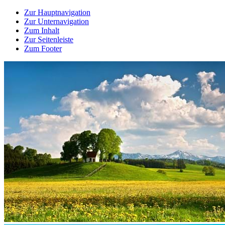
Zur Hauptnavigation
Zur Unternavigation
Zum Inhalt
Zur Seitenleiste
Zum Footer