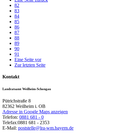
82
83
84
85
86
87
88
89
90
91
Eine Seite vor
Zur letzten Seite
Kontakt
Landratsamt Weilheim-Schongau
Pütrichstraße 8
82362
Weilheim i. OB
Adresse in Google Maps anzeigen
Telefon:
0881 681 - 0
Telefax:
0881 681 - 2353
E-Mail:
poststelle@lra-wm.bayern.de