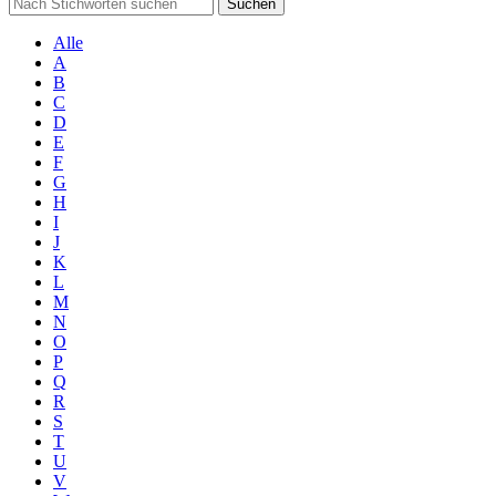
Suchen
Alle
A
B
C
D
E
F
G
H
I
J
K
L
M
N
O
P
Q
R
S
T
U
V