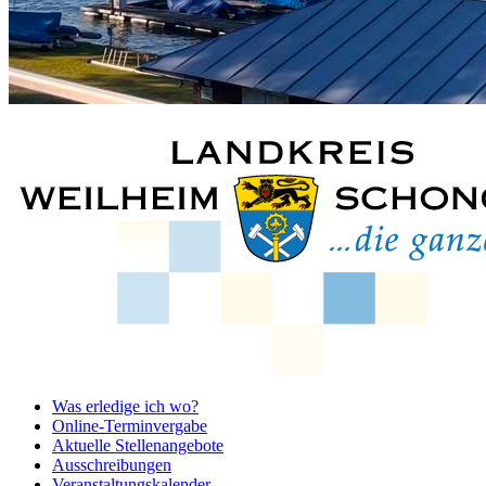
Was erledige ich wo?
Online-Terminvergabe
Aktuelle Stellenangebote
Ausschreibungen
Veranstaltungskalender