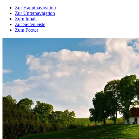
Zur Hauptnavigation
Zur Unternavigation
Zum Inhalt
Zur Seitenleiste
Zum Footer