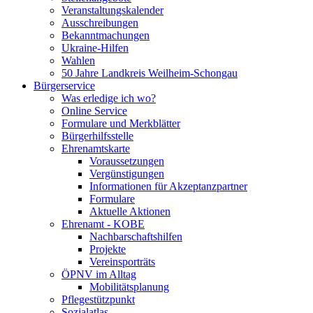
Veranstaltungskalender
Ausschreibungen
Bekanntmachungen
Ukraine-Hilfen
Wahlen
50 Jahre Landkreis Weilheim-Schongau
Bürgerservice
Was erledige ich wo?
Online Service
Formulare und Merkblätter
Bürgerhilfsstelle
Ehrenamtskarte
Voraussetzungen
Vergünstigungen
Informationen für Akzeptanzpartner
Formulare
Aktuelle Aktionen
Ehrenamt - KOBE
Nachbarschaftshilfen
Projekte
Vereinsporträts
ÖPNV im Alltag
Mobilitätsplanung
Pflegestützpunkt
Sozialatlas