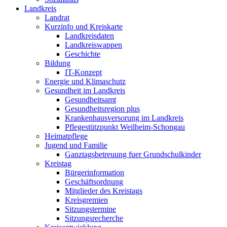
Landkreis
Landrat
Kurzinfo und Kreiskarte
Landkreisdaten
Landkreiswappen
Geschichte
Bildung
IT-Konzept
Energie und Klimaschutz
Gesundheit im Landkreis
Gesundheitsamt
Gesundheitsregion plus
Krankenhausversorung im Landkreis
Pflegestützpunkt Weilheim-Schongau
Heimatpflege
Jugend und Familie
Ganztagsbetreuung fuer Grundschulkinder
Kreistag
Bürgerinformation
Geschäftsordnung
Mitglieder des Kreistags
Kreisgremien
Sitzungstermine
Sitzungsrecherche