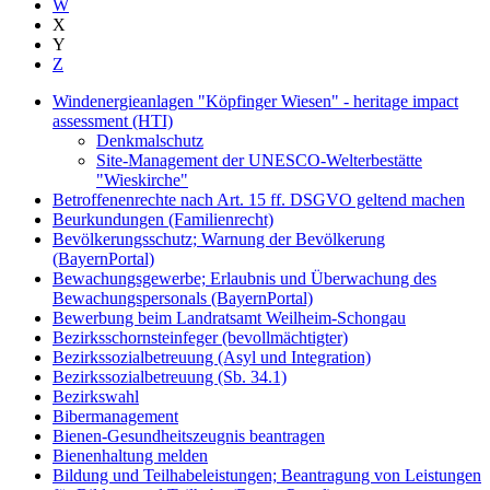
W
X
Y
Z
Windenergieanlagen "Köpfinger Wiesen" - heritage impact
assessment (HTI)
Denkmalschutz
Site-Management der UNESCO-Welterbestätte
"Wieskirche"
Betroffenenrechte nach Art. 15 ff. DSGVO geltend machen
Beurkundungen (Familienrecht)
Bevölkerungsschutz; Warnung der Bevölkerung
(BayernPortal)
Bewachungsgewerbe; Erlaubnis und Überwachung des
Bewachungspersonals (BayernPortal)
Bewerbung beim Landratsamt Weilheim-Schongau
Bezirksschornsteinfeger (bevollmächtigter)
Bezirkssozialbetreuung (Asyl und Integration)
Bezirkssozialbetreuung (Sb. 34.1)
Bezirkswahl
Bibermanagement
Bienen-Gesundheitszeugnis beantragen
Bienenhaltung melden
Bildung und Teilhabeleistungen; Beantragung von Leistungen