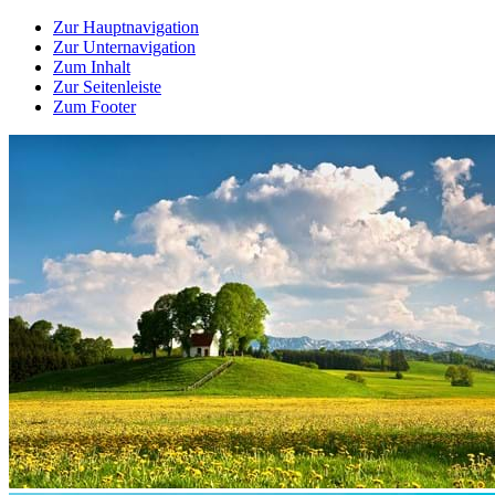
Zur Hauptnavigation
Zur Unternavigation
Zum Inhalt
Zur Seitenleiste
Zum Footer