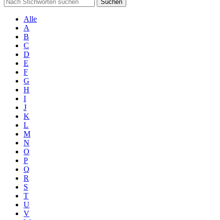
Suchen
Alle
A
B
C
D
E
F
G
H
I
J
K
L
M
N
O
P
Q
R
S
T
U
V