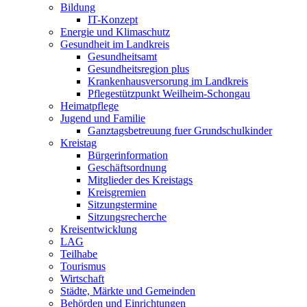
Bildung
IT-Konzept
Energie und Klimaschutz
Gesundheit im Landkreis
Gesundheitsamt
Gesundheitsregion plus
Krankenhausversorung im Landkreis
Pflegestützpunkt Weilheim-Schongau
Heimatpflege
Jugend und Familie
Ganztagsbetreuung fuer Grundschulkinder
Kreistag
Bürgerinformation
Geschäftsordnung
Mitglieder des Kreistags
Kreisgremien
Sitzungstermine
Sitzungsrecherche
Kreisentwicklung
LAG
Teilhabe
Tourismus
Wirtschaft
Städte, Märkte und Gemeinden
Behörden und Einrichtungen