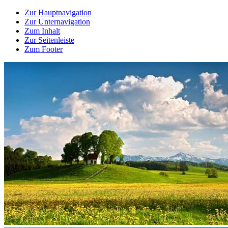
Zur Hauptnavigation
Zur Unternavigation
Zum Inhalt
Zur Seitenleiste
Zum Footer