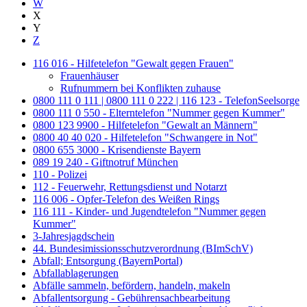
W
X
Y
Z
116 016 - Hilfetelefon "Gewalt gegen Frauen"
Frauenhäuser
Rufnummern bei Konflikten zuhause
0800 111 0 111 | 0800 111 0 222 | 116 123 - TelefonSeelsorge
0800 111 0 550 - Elterntelefon "Nummer gegen Kummer"
0800 123 9900 - Hilfetelefon "Gewalt an Männern"
0800 40 40 020 - Hilfetelefon "Schwangere in Not"
0800 655 3000 - Krisendienste Bayern
089 19 240 - Giftnotruf München
110 - Polizei
112 - Feuerwehr, Rettungsdienst und Notarzt
116 006 - Opfer-Telefon des Weißen Rings
116 111 - Kinder- und Jugendtelefon "Nummer gegen
Kummer"
3-Jahresjagdschein
44. Bundesimissionsschutzverordnung (BImSchV)
Abfall; Entsorgung (BayernPortal)
Abfallablagerungen
Abfälle sammeln, befördern, handeln, makeln
Abfallentsorgung - Gebührensachbearbeitung