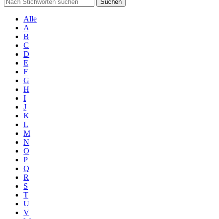
Suchen
Alle
A
B
C
D
E
F
G
H
I
J
K
L
M
N
O
P
Q
R
S
T
U
V