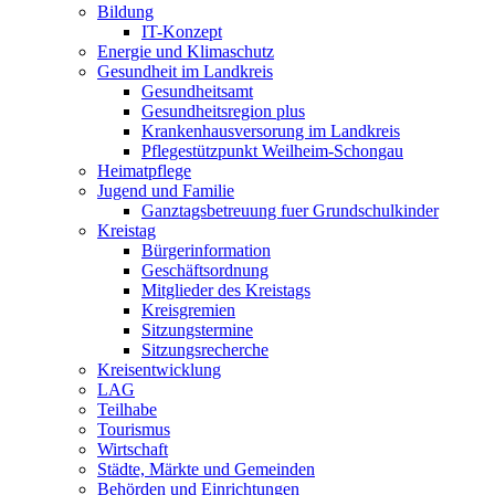
Bildung
IT-Konzept
Energie und Klimaschutz
Gesundheit im Landkreis
Gesundheitsamt
Gesundheitsregion plus
Krankenhausversorung im Landkreis
Pflegestützpunkt Weilheim-Schongau
Heimatpflege
Jugend und Familie
Ganztagsbetreuung fuer Grundschulkinder
Kreistag
Bürgerinformation
Geschäftsordnung
Mitglieder des Kreistags
Kreisgremien
Sitzungstermine
Sitzungsrecherche
Kreisentwicklung
LAG
Teilhabe
Tourismus
Wirtschaft
Städte, Märkte und Gemeinden
Behörden und Einrichtungen