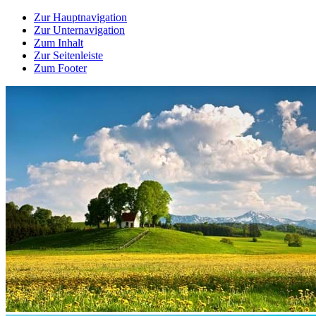
Zur Hauptnavigation
Zur Unternavigation
Zum Inhalt
Zur Seitenleiste
Zum Footer