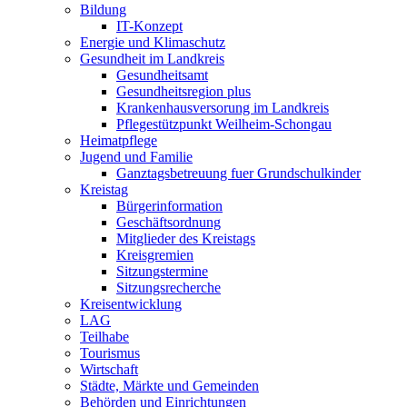
Bildung
IT-Konzept
Energie und Klimaschutz
Gesundheit im Landkreis
Gesundheitsamt
Gesundheitsregion plus
Krankenhausversorung im Landkreis
Pflegestützpunkt Weilheim-Schongau
Heimatpflege
Jugend und Familie
Ganztagsbetreuung fuer Grundschulkinder
Kreistag
Bürgerinformation
Geschäftsordnung
Mitglieder des Kreistags
Kreisgremien
Sitzungstermine
Sitzungsrecherche
Kreisentwicklung
LAG
Teilhabe
Tourismus
Wirtschaft
Städte, Märkte und Gemeinden
Behörden und Einrichtungen