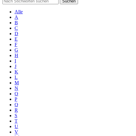
Suchen
Alle
A
B
C
D
E
F
G
H
I
J
K
L
M
N
O
P
Q
R
S
T
U
V