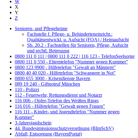
W
X
Y
Z
Senioren- und Pflegeheime
Fachstelle f. Pflege- u. Behinderteneinricht.:
Qualitätsentwickl. u. Aufsicht (FQA) / Heimaufsicht
Sb. 20.2 - Fachstellen für Senioren, Pflege, Aufsicht
und rechtl. Betreuung
0800 111 0 111 | 0800 111 0 222 | 116 123 - TelefonSeelsorge
0800 111 0 550 - Elterntelefon "Nummer gegen Kummer"
0800 123 9900 - Hilfetelefon "Gewalt an Männern"
0800 40 40 020 - Hilfetelefon "Schwangere in Not"
0800 655 3000 - Krisendienste Bayern
089 19 240 - Giftnotruf München
110 - Polizei
112 - Feuerwehr, Rettungsdienst und Notarzt
116 006 - Opfer-Telefon des Weißen Rings
116 016 - Hilfetelefon "Gewalt gegen Frauen"
116 111 - Kinder- und Jugendtelefon "Nummer gegen
Kummer"
3-Jahresjagdschein
44. Bundesimissionsschutzverordnung (BImSchV)
Abfall; Entsorgung (BayernPortal)