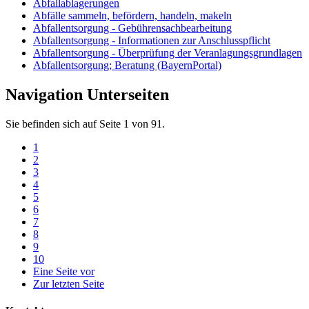
Abfallablagerungen
Abfälle sammeln, befördern, handeln, makeln
Abfallentsorgung - Gebührensachbearbeitung
Abfallentsorgung - Informationen zur Anschlusspflicht
Abfallentsorgung - Überprüfung der Veranlagungsgrundlagen
Abfallentsorgung; Beratung (BayernPortal)
Navigation Unterseiten
Sie befinden sich auf Seite 1 von 91.
1
2
3
4
5
6
7
8
9
10
Eine Seite vor
Zur letzten Seite