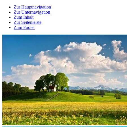
Zur Hauptnavigation
Zur Unternavigation
Zum Inhalt
Zur Seitenleiste
Zum Footer