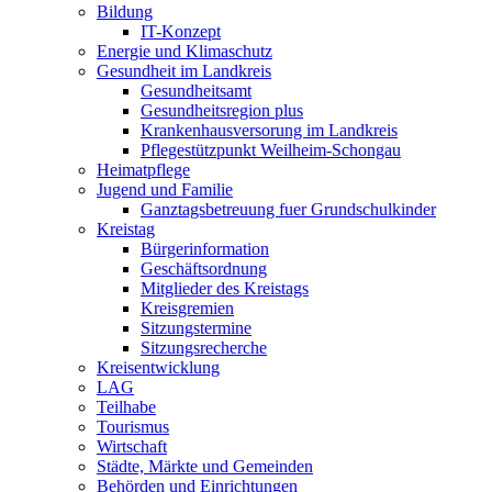
Bildung
IT-Konzept
Energie und Klimaschutz
Gesundheit im Landkreis
Gesundheitsamt
Gesundheitsregion plus
Krankenhausversorung im Landkreis
Pflegestützpunkt Weilheim-Schongau
Heimatpflege
Jugend und Familie
Ganztagsbetreuung fuer Grundschulkinder
Kreistag
Bürgerinformation
Geschäftsordnung
Mitglieder des Kreistags
Kreisgremien
Sitzungstermine
Sitzungsrecherche
Kreisentwicklung
LAG
Teilhabe
Tourismus
Wirtschaft
Städte, Märkte und Gemeinden
Behörden und Einrichtungen