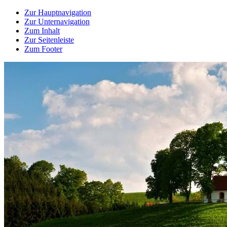
Zur Hauptnavigation
Zur Unternavigation
Zum Inhalt
Zur Seitenleiste
Zum Footer