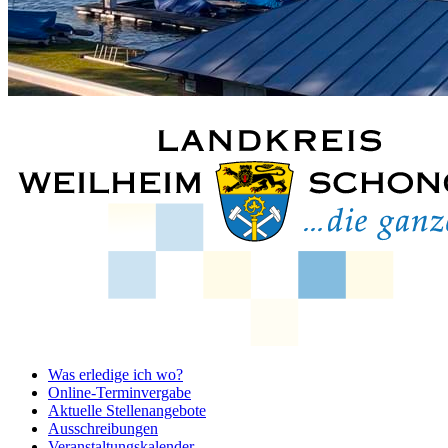
Was erledige ich wo?
Online-Terminvergabe
Aktuelle Stellenangebote
Ausschreibungen
Veranstaltungskalender