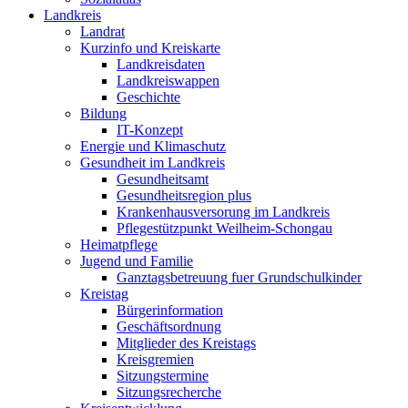
Landkreis
Landrat
Kurzinfo und Kreiskarte
Landkreisdaten
Landkreiswappen
Geschichte
Bildung
IT-Konzept
Energie und Klimaschutz
Gesundheit im Landkreis
Gesundheitsamt
Gesundheitsregion plus
Krankenhausversorung im Landkreis
Pflegestützpunkt Weilheim-Schongau
Heimatpflege
Jugend und Familie
Ganztagsbetreuung fuer Grundschulkinder
Kreistag
Bürgerinformation
Geschäftsordnung
Mitglieder des Kreistags
Kreisgremien
Sitzungstermine
Sitzungsrecherche