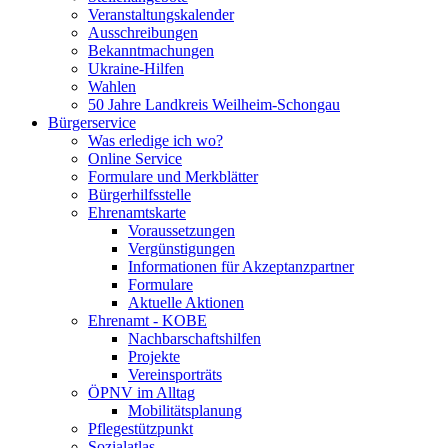
Veranstaltungskalender
Ausschreibungen
Bekanntmachungen
Ukraine-Hilfen
Wahlen
50 Jahre Landkreis Weilheim-Schongau
Bürgerservice
Was erledige ich wo?
Online Service
Formulare und Merkblätter
Bürgerhilfsstelle
Ehrenamtskarte
Voraussetzungen
Vergünstigungen
Informationen für Akzeptanzpartner
Formulare
Aktuelle Aktionen
Ehrenamt - KOBE
Nachbarschaftshilfen
Projekte
Vereinsporträts
ÖPNV im Alltag
Mobilitätsplanung
Pflegestützpunkt
Sozialatlas