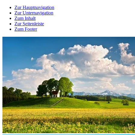
Zur Hauptnavigation
Zur Unternavigation
Zum Inhalt
Zur Seitenleiste
Zum Footer