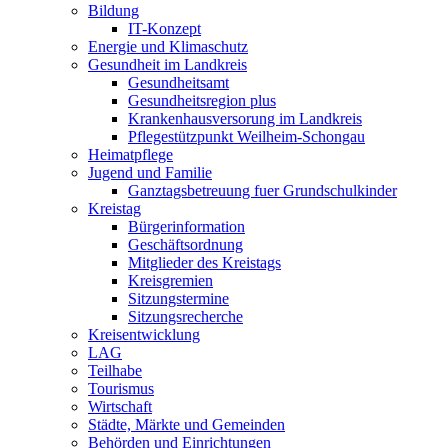
Bildung
IT-Konzept
Energie und Klimaschutz
Gesundheit im Landkreis
Gesundheitsamt
Gesundheitsregion plus
Krankenhausversorung im Landkreis
Pflegestützpunkt Weilheim-Schongau
Heimatpflege
Jugend und Familie
Ganztagsbetreuung fuer Grundschulkinder
Kreistag
Bürgerinformation
Geschäftsordnung
Mitglieder des Kreistags
Kreisgremien
Sitzungstermine
Sitzungsrecherche
Kreisentwicklung
LAG
Teilhabe
Tourismus
Wirtschaft
Städte, Märkte und Gemeinden
Behörden und Einrichtungen