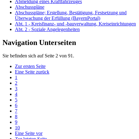
Abmeldung eines Kraftfahrzeuges
Abschusspläne
Abschusspläne; Erstellung, Bestätigung, Festsetzung und
Überwachung der Erfüllung (BayernPortal)
Abt. 1 - Kreisfinanz- und -bauverwaltung, Kreiseinrichtungen
Abt. 2 - Soziale Angelegenheiten
Navigation Unterseiten
Sie befinden sich auf Seite 2 von 91.
Zur ersten Seite
Eine Seite zurück
1
2
3
4
5
6
7
8
9
10
Eine Seite vor
Zur letzten Seite