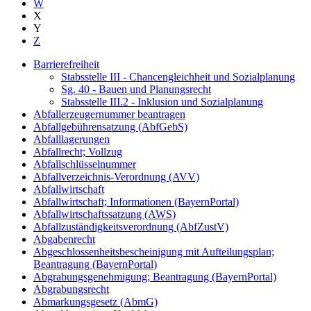
W
X
Y
Z
Barrierefreiheit
Stabsstelle III - Chancengleichheit und Sozialplanung
Sg. 40 - Bauen und Planungsrecht
Stabsstelle III.2 - Inklusion und Sozialplanung
Abfallerzeugernummer beantragen
Abfallgebührensatzung (AbfGebS)
Abfalllagerungen
Abfallrecht; Vollzug
Abfallschlüsselnummer
Abfallverzeichnis-Verordnung (AVV)
Abfallwirtschaft
Abfallwirtschaft; Informationen (BayernPortal)
Abfallwirtschaftssatzung (AWS)
Abfallzuständigkeitsverordnung (AbfZustV)
Abgabenrecht
Abgeschlossenheitsbescheinigung mit Aufteilungsplan;
Beantragung (BayernPortal)
Abgrabungsgenehmigung; Beantragung (BayernPortal)
Abgrabungsrecht
Abmarkungsgesetz (AbmG)