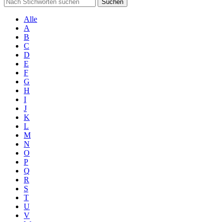
Suchen
Alle
A
B
C
D
E
F
G
H
I
J
K
L
M
N
O
P
Q
R
S
T
U
V