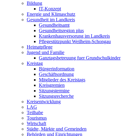
Bildung
IT-Konzept
Energie und Klimaschutz
Gesundheit im Landkreis
Gesundheitsamt
Gesundheitsregion plus
Krankenhausversorung im Landkreis
Pflegestützpunkt Weilheim-Schongau
Heimatpflege
Jugend und Familie
Ganztagsbetreuung fuer Grundschulkinder
Kreistag
Bürgerinformation
Geschäftsordnung
Mitglieder des Kreistags
Kreisgremien
Sitzungstermine
Sitzungsrecherche
Kreisentwicklung
LAG
Teilhabe
Tourismus
Wirtschaft
Städte, Märkte und Gemeinden
Behörden und Einrichtungen