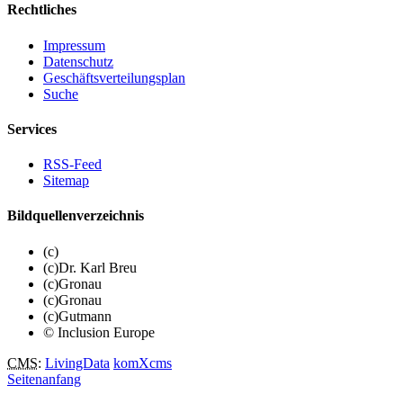
Rechtliches
Impressum
Datenschutz
Geschäftsverteilungsplan
Suche
Services
RSS-Feed
Sitemap
Bildquellenverzeichnis
(c)
(c)Dr. Karl Breu
(c)Gronau
(c)Gronau
(c)Gutmann
© Inclusion Europe
CMS
:
LivingData
komXcms
Seitenanfang