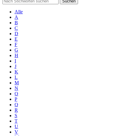
Suchen
Alle
A
B
C
D
E
F
G
H
I
J
K
L
M
N
O
P
Q
R
S
T
U
V