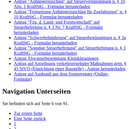
Antrag "Anhängerzuschlag" auf Steuervergünstigung n. § 10
Abs. 1 KraftStG - Formular herunterladen
Antrag "Festsetzung Anhängerzuschlag für Zugfahrzeug" n. §
10 KraftStG - Formular herunterladen
Antrag "Fzg. d. Land- und Forstwirtschaft" auf
Steuerbefreiung n. § 3 Nr. 7 KraftStG - Formular
herunterladen
Antrag "Schwerbehinderung" auf Steuerbegünstigung n. § 3a
KraftStG - Formular herunterladen
Antrag "Sonstige Steuerbefreiung" auf Steuerbefreiung n. § 3
KraftStG - Formular herunterladen
Antrag Abwasserbeseitigung Kleinkläranlagen
Antrag auf Anordnung verkehrsregelnder Maßnahmen gem. §
45 StVO (Einrichtung einer Baustelle) - Antrag herunterladen
Antrag auf Auskunft aus dem Sorgeregister (Online-
Formular)
Navigation Unterseiten
Sie befinden sich auf Seite 6 von 91.
Zur ersten Seite
Eine Seite zurück
1
2