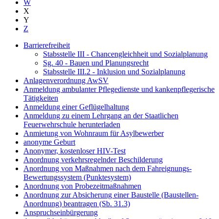
W
X
Y
Z
Barrierefreiheit
Stabsstelle III - Chancengleichheit und Sozialplanung
Sg. 40 - Bauen und Planungsrecht
Stabsstelle III.2 - Inklusion und Sozialplanung
Anlagenverordnung AwSV
Anmeldung ambulanter Pflegedienste und kankenpflegerische
Tätigkeiten
Anmeldung einer Geflügelhaltung
Anmeldung zu einem Lehrgang an der Staatlichen
Feuerwehrschule herunterladen
Anmietung von Wohnraum für Asylbewerber
anonyme Geburt
Anonymer, kostenloser HIV-Test
Anordnung verkehrsregelnder Beschilderung
Anordnung von Maßnahmen nach dem Fahreignungs-
Bewertungssystem (Punktesystem)
Anordnung von Probezeitmaßnahmen
Anordnung zur Absicherung einer Baustelle (Baustellen-
Anordnung) beantragen (Sb. 31.3)
Anspruchseinbürgerung