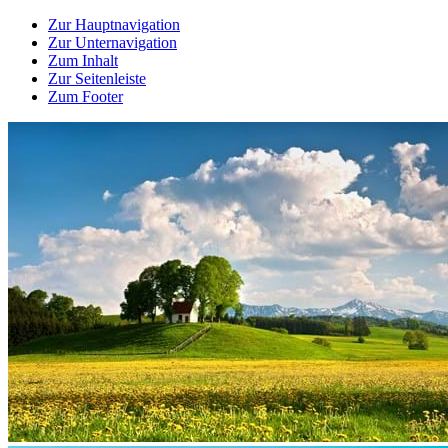
Zur Hauptnavigation
Zur Unternavigation
Zum Inhalt
Zur Seitenleiste
Zum Footer