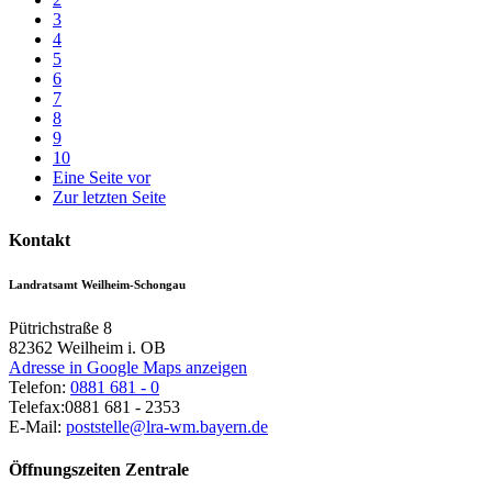
3
4
5
6
7
8
9
10
Eine Seite vor
Zur letzten Seite
Kontakt
Landratsamt Weilheim-Schongau
Pütrichstraße 8
82362
Weilheim i. OB
Adresse in Google Maps anzeigen
Telefon:
0881 681 - 0
Telefax:
0881 681 - 2353
E-Mail:
poststelle@lra-wm.bayern.de
Öffnungszeiten Zentrale