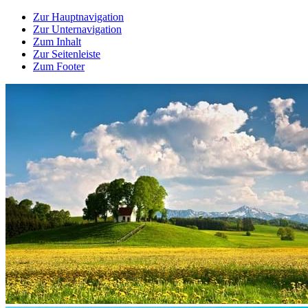
Zur Hauptnavigation
Zur Unternavigation
Zum Inhalt
Zur Seitenleiste
Zum Footer