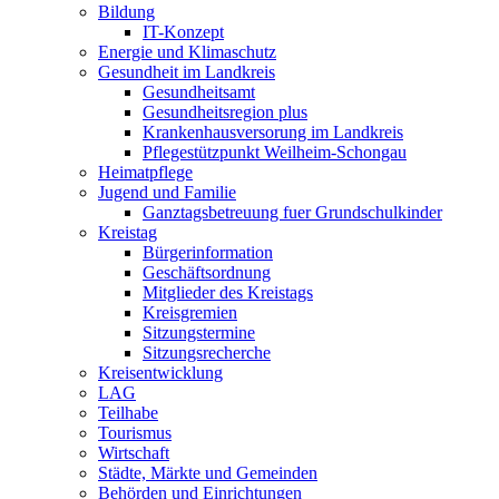
Bildung
IT-Konzept
Energie und Klimaschutz
Gesundheit im Landkreis
Gesundheitsamt
Gesundheitsregion plus
Krankenhausversorung im Landkreis
Pflegestützpunkt Weilheim-Schongau
Heimatpflege
Jugend und Familie
Ganztagsbetreuung fuer Grundschulkinder
Kreistag
Bürgerinformation
Geschäftsordnung
Mitglieder des Kreistags
Kreisgremien
Sitzungstermine
Sitzungsrecherche
Kreisentwicklung
LAG
Teilhabe
Tourismus
Wirtschaft
Städte, Märkte und Gemeinden
Behörden und Einrichtungen