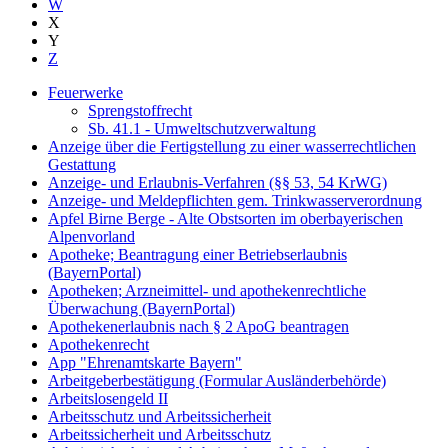
W
X
Y
Z
Feuerwerke
Sprengstoffrecht
Sb. 41.1 - Umweltschutzverwaltung
Anzeige über die Fertigstellung zu einer wasserrechtlichen
Gestattung
Anzeige- und Erlaubnis-Verfahren (§§ 53, 54 KrWG)
Anzeige- und Meldepflichten gem. Trinkwasserverordnung
Apfel Birne Berge - Alte Obstsorten im oberbayerischen
Alpenvorland
Apotheke; Beantragung einer Betriebserlaubnis
(BayernPortal)
Apotheken; Arzneimittel- und apothekenrechtliche
Überwachung (BayernPortal)
Apothekenerlaubnis nach § 2 ApoG beantragen
Apothekenrecht
App "Ehrenamtskarte Bayern"
Arbeitgeberbestätigung (Formular Ausländerbehörde)
Arbeitslosengeld II
Arbeitsschutz und Arbeitssicherheit
Arbeitssicherheit und Arbeitsschutz