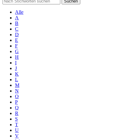
Suchen
Alle
A
B
C
D
E
F
G
H
I
J
K
L
M
N
O
P
Q
R
S
T
U
V