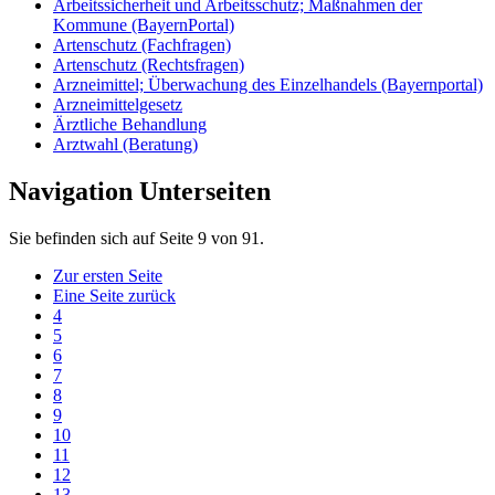
Arbeitssicherheit und Arbeitsschutz; Maßnahmen der
Kommune (BayernPortal)
Artenschutz (Fachfragen)
Artenschutz (Rechtsfragen)
Arzneimittel; Überwachung des Einzelhandels (Bayernportal)
Arzneimittelgesetz
Ärztliche Behandlung
Arztwahl (Beratung)
Navigation Unterseiten
Sie befinden sich auf Seite 9 von 91.
Zur ersten Seite
Eine Seite zurück
4
5
6
7
8
9
10
11
12
13