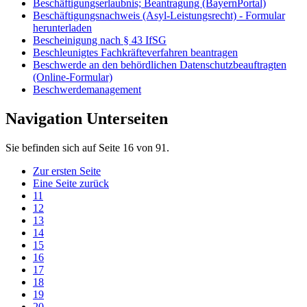
Beschäftigungserlaubnis; Beantragung (BayernPortal)
Beschäftigungsnachweis (Asyl-Leistungsrecht) - Formular
herunterladen
Bescheinigung nach § 43 IfSG
Beschleunigtes Fachkräfteverfahren beantragen
Beschwerde an den behördlichen Datenschutzbeauftragten
(Online-Formular)
Beschwerdemanagement
Navigation Unterseiten
Sie befinden sich auf Seite 16 von 91.
Zur ersten Seite
Eine Seite zurück
11
12
13
14
15
16
17
18
19
20