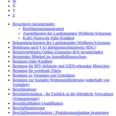
W
X
Y
Z
Broschüren herunterladen
Beteiligungsmanagement
Ausstellungen des Landratsamtes Weilheim-Schongau
KoKi-Netzwerk frühe Kindheit
Bekanntmachungen des Landratsamtes Weilheim-Schongau
Belehrung nach § 43 Infektionsschutzgesetz (IfSG)
Benutzerleitfaden Online-Zulassung iKfz herunterladen
Beratendes Mitglied im Jugendhilfeausschuss
Beratung frühe Kindheit
Beratung für HIV-Infizierte und AIDS-erkrankte Menschen
Beratung für werdende Eltern
Beratung zu Trennung und Scheidung
Beratung zur Sozialen Wohnraumförderung (außerhalb von
Vorhaben)
Berufsbetreuer
Berufsinformation - Ihr Einblick in die öffentliche Verwaltung
(Schnuppertage)
Berufskraftfahrer-Qualifikation
Beschaffungswesen
Beschäftigungserlaubnis / Praktikumsaufnahme beantragen