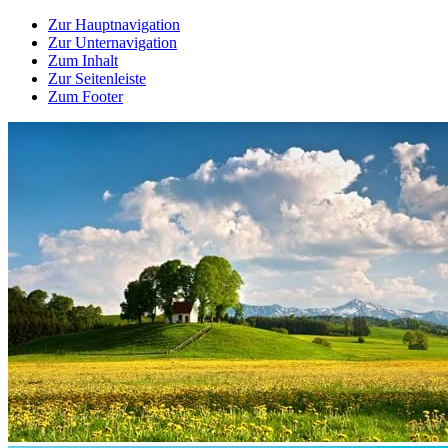
Zur Hauptnavigation
Zur Unternavigation
Zum Inhalt
Zur Seitenleiste
Zum Footer