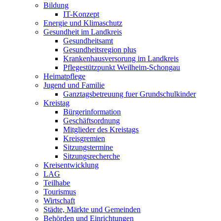
Bildung
IT-Konzept
Energie und Klimaschutz
Gesundheit im Landkreis
Gesundheitsamt
Gesundheitsregion plus
Krankenhausversorung im Landkreis
Pflegestützpunkt Weilheim-Schongau
Heimatpflege
Jugend und Familie
Ganztagsbetreuung fuer Grundschulkinder
Kreistag
Bürgerinformation
Geschäftsordnung
Mitglieder des Kreistags
Kreisgremien
Sitzungstermine
Sitzungsrecherche
Kreisentwicklung
LAG
Teilhabe
Tourismus
Wirtschaft
Städte, Märkte und Gemeinden
Behörden und Einrichtungen