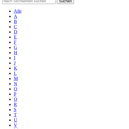
Suchen
Alle
A
B
C
D
E
F
G
H
I
J
K
L
M
N
O
P
Q
R
S
T
U
V