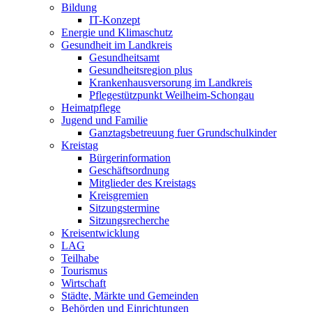
Bildung
IT-Konzept
Energie und Klimaschutz
Gesundheit im Landkreis
Gesundheitsamt
Gesundheitsregion plus
Krankenhausversorung im Landkreis
Pflegestützpunkt Weilheim-Schongau
Heimatpflege
Jugend und Familie
Ganztagsbetreuung fuer Grundschulkinder
Kreistag
Bürgerinformation
Geschäftsordnung
Mitglieder des Kreistags
Kreisgremien
Sitzungstermine
Sitzungsrecherche
Kreisentwicklung
LAG
Teilhabe
Tourismus
Wirtschaft
Städte, Märkte und Gemeinden
Behörden und Einrichtungen