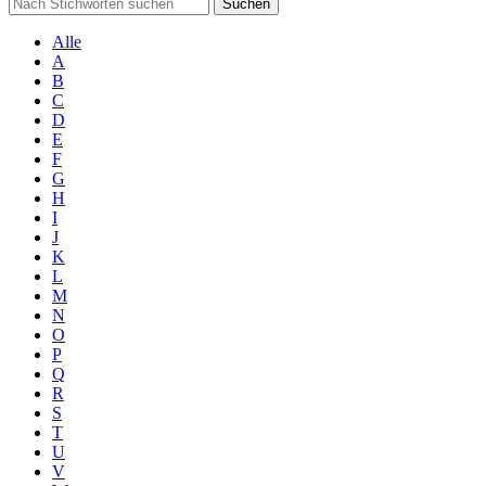
Suchen
Alle
A
B
C
D
E
F
G
H
I
J
K
L
M
N
O
P
Q
R
S
T
U
V