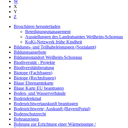
W
X
Y
Z
Broschüren herunterladen
Beteiligungsmanagement
Ausstellungen des Landratsamtes Weilheim-Schongau
KoKi-Netzwerk frühe Kindheit
Bildungs- und Teilhabeleistungen (Sozialamt)
Bildungsangebote
Bildungsstandort Weilheim-Schongau
Biodiversität - Projekte
Biodiversitätsberatung
Biotope (Fachfragen)
Biotope (Rechtsfragen)
Blaue Ehrenamtskarte
Blaue Karte EU beantragen
Boden- und Wasserverbände
Bodendenkmal
Bodenrichtwertauskunft beantragen
Bodenrichtwerte; Auskunft (BayernPortal)
Bodenschutzrecht
Bohranzeigen
Bohrung zur Errichtung einer Wärmepumpe /