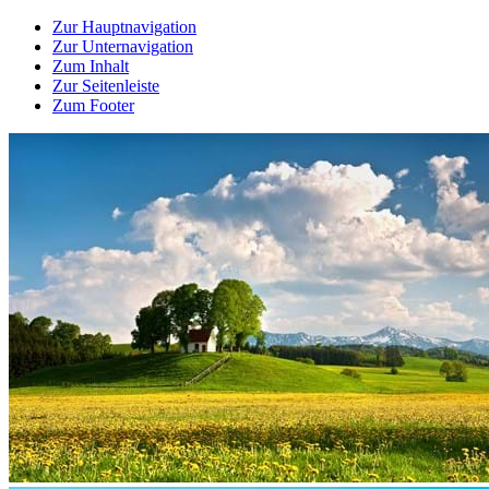
Zur Hauptnavigation
Zur Unternavigation
Zum Inhalt
Zur Seitenleiste
Zum Footer