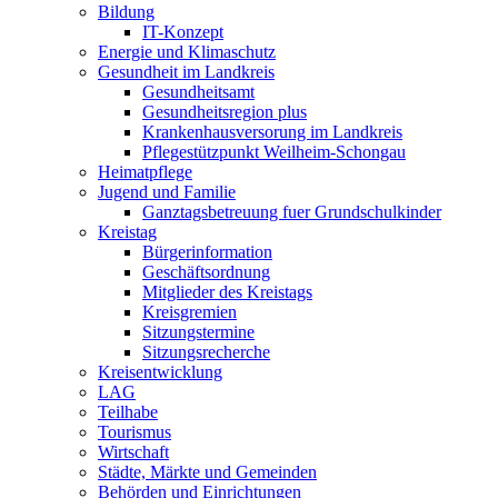
Bildung
IT-Konzept
Energie und Klimaschutz
Gesundheit im Landkreis
Gesundheitsamt
Gesundheitsregion plus
Krankenhausversorung im Landkreis
Pflegestützpunkt Weilheim-Schongau
Heimatpflege
Jugend und Familie
Ganztagsbetreuung fuer Grundschulkinder
Kreistag
Bürgerinformation
Geschäftsordnung
Mitglieder des Kreistags
Kreisgremien
Sitzungstermine
Sitzungsrecherche
Kreisentwicklung
LAG
Teilhabe
Tourismus
Wirtschaft
Städte, Märkte und Gemeinden
Behörden und Einrichtungen