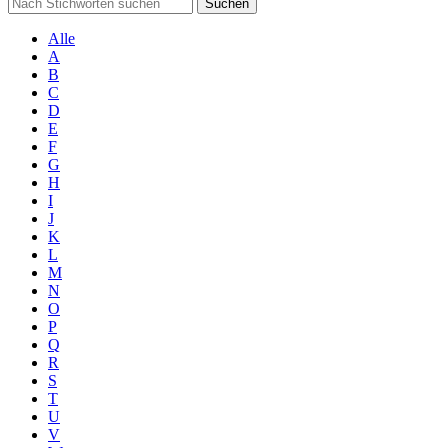
Suchen
Alle
A
B
C
D
E
F
G
H
I
J
K
L
M
N
O
P
Q
R
S
T
U
V