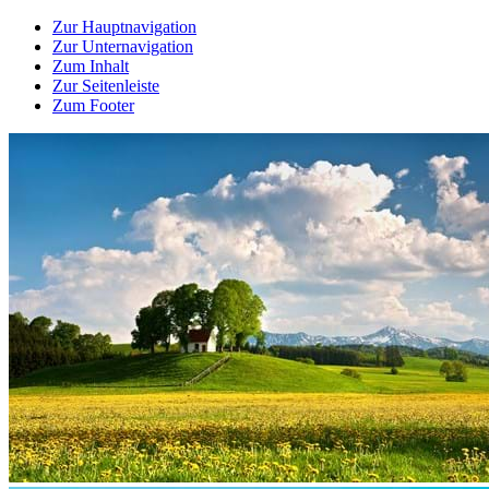
Zur Hauptnavigation
Zur Unternavigation
Zum Inhalt
Zur Seitenleiste
Zum Footer