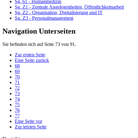
Sg. 61 - Humanmedizin
Sg. Z1 - Zentrale Angelegenheiten, Öffentlichkeitsarbeit
Sg. Z2 - Organisation, Digitalisierung und IT
Sg. Z3 - Personalmanagement
Navigation Unterseiten
Sie befinden sich auf Seite 73 von 91.
Zur ersten Seite
Eine Seite zurück
68
69
70
71
72
73
74
75
76
77
Eine Seite vor
Zur letzten Seite