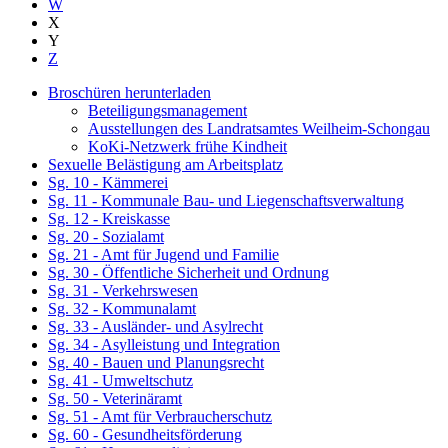
W
X
Y
Z
Broschüren herunterladen
Beteiligungsmanagement
Ausstellungen des Landratsamtes Weilheim-Schongau
KoKi-Netzwerk frühe Kindheit
Sexuelle Belästigung am Arbeitsplatz
Sg. 10 - Kämmerei
Sg. 11 - Kommunale Bau- und Liegenschaftsverwaltung
Sg. 12 - Kreiskasse
Sg. 20 - Sozialamt
Sg. 21 - Amt für Jugend und Familie
Sg. 30 - Öffentliche Sicherheit und Ordnung
Sg. 31 - Verkehrswesen
Sg. 32 - Kommunalamt
Sg. 33 - Ausländer- und Asylrecht
Sg. 34 - Asylleistung und Integration
Sg. 40 - Bauen und Planungsrecht
Sg. 41 - Umweltschutz
Sg. 50 - Veterinäramt
Sg. 51 - Amt für Verbraucherschutz
Sg. 60 - Gesundheitsförderung