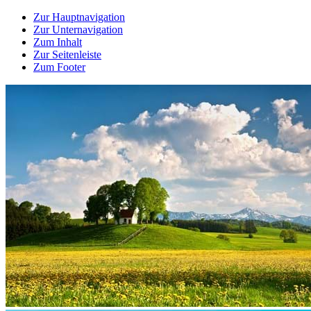
Zur Hauptnavigation
Zur Unternavigation
Zum Inhalt
Zur Seitenleiste
Zum Footer