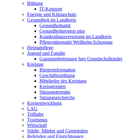
Bildung
IT-Konzept
Energie und Klimaschutz
Gesundheit im Landkreis
Gesundheitsamt
Gesundheitsregion plus
Krankenhausversorung im Landkreis
Pflegestützpunkt Weilheim-Schongau
Heimatpflege
Jugend und Familie
Ganztagsbetreuung fuer Grundschulkinder
Kreistag
Bürgerinformation
Geschäftsordnung
Mitglieder des Kreistags
Kreisgremien
Sitzungstermine
Sitzungsrecherche
Kreisentwicklung
LAG
Teilhabe
Tourismus
Wirtschaft
Städte, Märkte und Gemeinden
Behörden und Einrichtungen