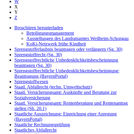
W
X
Y
Z
Broschüren herunterladen
Beteiligungsmanagement
Ausstellungen des Landratsamtes Weilheim-Schongau
KoKi-Netzwerk frühe Kindheit
Sprengstofferlaubnis beantragen oder verlängern (Sg. 30)
Sprengstoffrecht (Sg. 30)
Sprengstoffrechtliche Unbedenklichkeitsbescheinigung
beantragen (Sg. 30)
Sprengstoffrechtliche Unbedenklichkeitsbescheinigung;
Beantragung (BayernPortal)
Sprengstoffwesen
Staatl. Abfallrecht (techn. Umweltschutz)
Staatl. Versicherungsamt: Auskünfte und Beratung zur
Sozialversicherung
Staatl. Versicherungsamt: Rentenberatung und Rentenantrag
stellen (Sb. 20.1)
Staatliche Auszeichnung; Einreichung einer Anregung
(BayernPortal)
Staatliche Rechnungsprüfung
Staatliches Abfallrecht