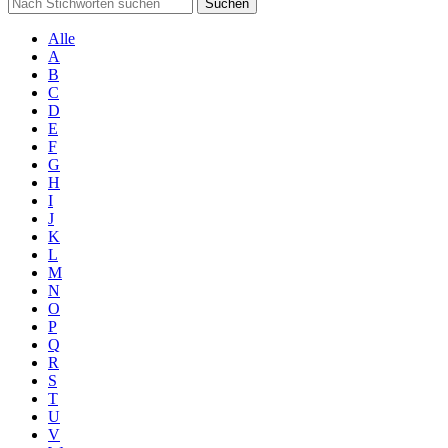
Suchen
Alle
A
B
C
D
E
F
G
H
I
J
K
L
M
N
O
P
Q
R
S
T
U
V