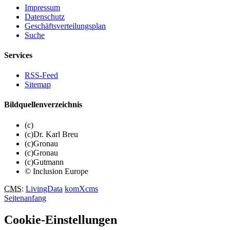
Impressum
Datenschutz
Geschäftsverteilungsplan
Suche
Services
RSS-Feed
Sitemap
Bildquellenverzeichnis
(c)
(c)Dr. Karl Breu
(c)Gronau
(c)Gronau
(c)Gutmann
© Inclusion Europe
CMS
:
LivingData
komXcms
Seitenanfang
Cookie-Einstellungen