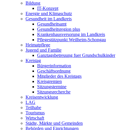
Bildung
IT-Konzept
Energie und Klimaschutz
Gesundheit im Landkreis
Gesundheitsamt
Gesundheitsregion plus
Krankenhausversorung im Landkreis
Pflegestützpunkt Weilheim-Schongau
Heimatpflege
Jugend und Familie
Ganztagsbetreuung fuer Grundschulkinder
Kreistag
Bürgerinformation
Geschäftsordnung
Mitglieder des Kreistags
Kreisgremien
Sitzungstermine
Sitzungsrecherche
Kreisentwicklung
LAG
Teilhabe
Tourismus
Wirtschaft
Städte, Märkte und Gemeinden
Behörden und Einrichtungen