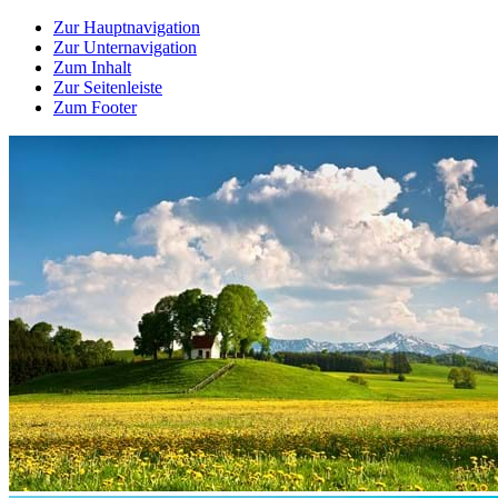
Zur Hauptnavigation
Zur Unternavigation
Zum Inhalt
Zur Seitenleiste
Zum Footer