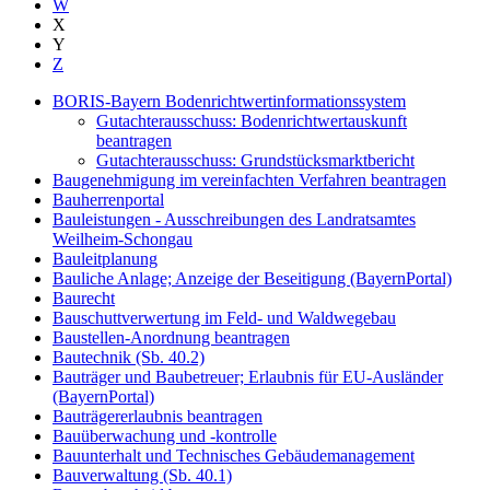
W
X
Y
Z
BORIS-Bayern Bodenrichtwertinformationssystem
Gutachterausschuss: Bodenrichtwertauskunft
beantragen
Gutachterausschuss: Grundstücksmarktbericht
Baugenehmigung im vereinfachten Verfahren beantragen
Bauherrenportal
Bauleistungen - Ausschreibungen des Landratsamtes
Weilheim-Schongau
Bauleitplanung
Bauliche Anlage; Anzeige der Beseitigung (BayernPortal)
Baurecht
Bauschuttverwertung im Feld- und Waldwegebau
Baustellen-Anordnung beantragen
Bautechnik (Sb. 40.2)
Bauträger und Baubetreuer; Erlaubnis für EU-Ausländer
(BayernPortal)
Bauträgererlaubnis beantragen
Bauüberwachung und -kontrolle
Bauunterhalt und Technisches Gebäudemanagement
Bauverwaltung (Sb. 40.1)