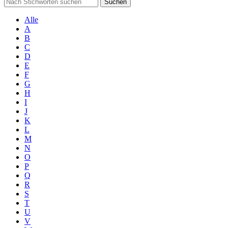
Suchen
Alle
A
B
C
D
E
F
G
H
I
J
K
L
M
N
O
P
Q
R
S
T
U
V