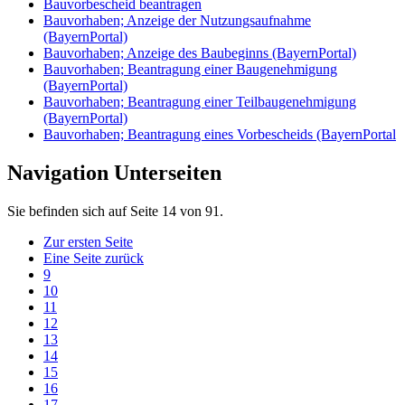
Bauvorbescheid beantragen
Bauvorhaben; Anzeige der Nutzungsaufnahme
(BayernPortal)
Bauvorhaben; Anzeige des Baubeginns (BayernPortal)
Bauvorhaben; Beantragung einer Baugenehmigung
(BayernPortal)
Bauvorhaben; Beantragung einer Teilbaugenehmigung
(BayernPortal)
Bauvorhaben; Beantragung eines Vorbescheids (BayernPortal
Navigation Unterseiten
Sie befinden sich auf Seite 14 von 91.
Zur ersten Seite
Eine Seite zurück
9
10
11
12
13
14
15
16
17