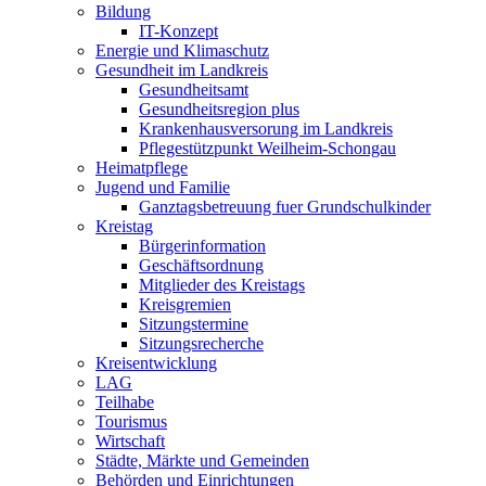
Bildung
IT-Konzept
Energie und Klimaschutz
Gesundheit im Landkreis
Gesundheitsamt
Gesundheitsregion plus
Krankenhausversorung im Landkreis
Pflegestützpunkt Weilheim-Schongau
Heimatpflege
Jugend und Familie
Ganztagsbetreuung fuer Grundschulkinder
Kreistag
Bürgerinformation
Geschäftsordnung
Mitglieder des Kreistags
Kreisgremien
Sitzungstermine
Sitzungsrecherche
Kreisentwicklung
LAG
Teilhabe
Tourismus
Wirtschaft
Städte, Märkte und Gemeinden
Behörden und Einrichtungen