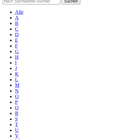
Suchen
Alle
A
B
C
D
E
F
G
H
I
J
K
L
M
N
O
P
Q
R
S
T
U
V