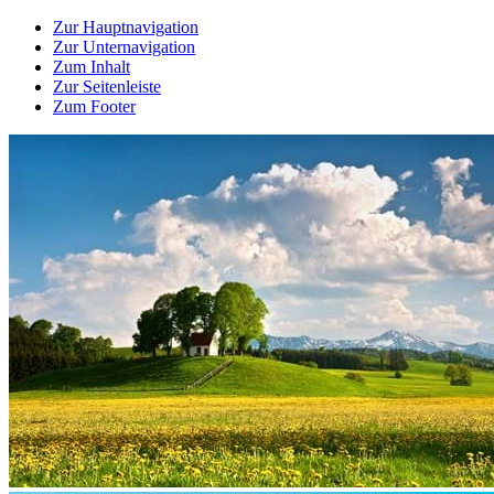
Zur Hauptnavigation
Zur Unternavigation
Zum Inhalt
Zur Seitenleiste
Zum Footer