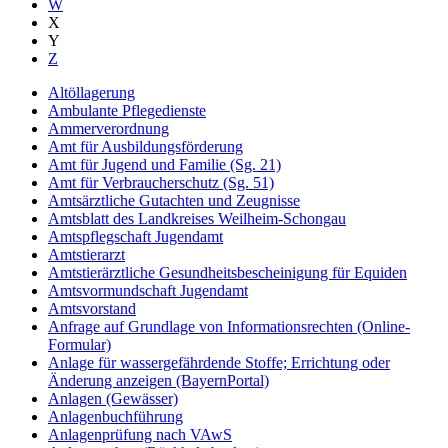
W
X
Y
Z
Altöllagerung
Ambulante Pflegedienste
Ammerverordnung
Amt für Ausbildungsförderung
Amt für Jugend und Familie (Sg. 21)
Amt für Verbraucherschutz (Sg. 51)
Amtsärztliche Gutachten und Zeugnisse
Amtsblatt des Landkreises Weilheim-Schongau
Amtspflegschaft Jugendamt
Amtstierarzt
Amtstierärztliche Gesundheitsbescheinigung für Equiden
Amtsvormundschaft Jugendamt
Amtsvorstand
Anfrage auf Grundlage von Informationsrechten (Online-
Formular)
Anlage für wassergefährdende Stoffe; Errichtung oder
Änderung anzeigen (BayernPortal)
Anlagen (Gewässer)
Anlagenbuchführung
Anlagenprüfung nach VAwS