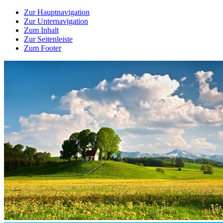
Zur Hauptnavigation
Zur Unternavigation
Zum Inhalt
Zur Seitenleiste
Zum Footer