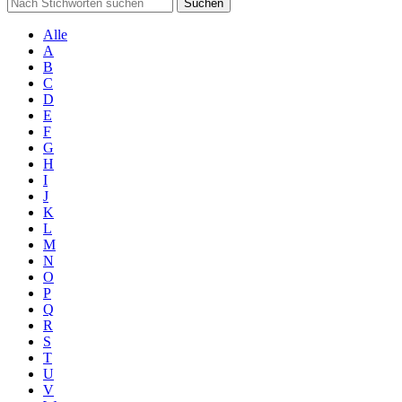
Suchen
Alle
A
B
C
D
E
F
G
H
I
J
K
L
M
N
O
P
Q
R
S
T
U
V