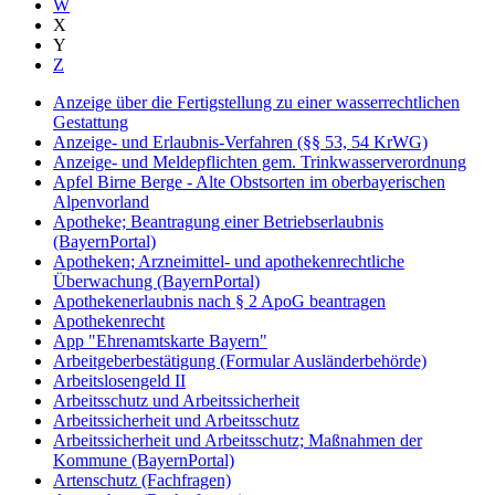
W
X
Y
Z
Anzeige über die Fertigstellung zu einer wasserrechtlichen
Gestattung
Anzeige- und Erlaubnis-Verfahren (§§ 53, 54 KrWG)
Anzeige- und Meldepflichten gem. Trinkwasserverordnung
Apfel Birne Berge - Alte Obstsorten im oberbayerischen
Alpenvorland
Apotheke; Beantragung einer Betriebserlaubnis
(BayernPortal)
Apotheken; Arzneimittel- und apothekenrechtliche
Überwachung (BayernPortal)
Apothekenerlaubnis nach § 2 ApoG beantragen
Apothekenrecht
App "Ehrenamtskarte Bayern"
Arbeitgeberbestätigung (Formular Ausländerbehörde)
Arbeitslosengeld II
Arbeitsschutz und Arbeitssicherheit
Arbeitssicherheit und Arbeitsschutz
Arbeitssicherheit und Arbeitsschutz; Maßnahmen der
Kommune (BayernPortal)
Artenschutz (Fachfragen)