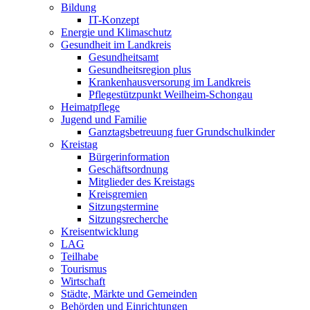
Bildung
IT-Konzept
Energie und Klimaschutz
Gesundheit im Landkreis
Gesundheitsamt
Gesundheitsregion plus
Krankenhausversorung im Landkreis
Pflegestützpunkt Weilheim-Schongau
Heimatpflege
Jugend und Familie
Ganztagsbetreuung fuer Grundschulkinder
Kreistag
Bürgerinformation
Geschäftsordnung
Mitglieder des Kreistags
Kreisgremien
Sitzungstermine
Sitzungsrecherche
Kreisentwicklung
LAG
Teilhabe
Tourismus
Wirtschaft
Städte, Märkte und Gemeinden
Behörden und Einrichtungen