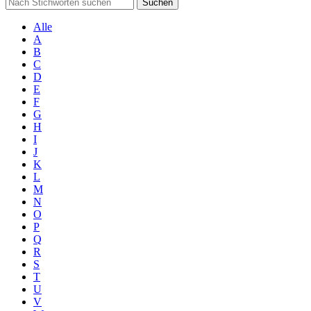
Suchen
Alle
A
B
C
D
E
F
G
H
I
J
K
L
M
N
O
P
Q
R
S
T
U
V