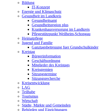
Bildung
IT-Konzept
Energie und Klimaschutz
Gesundheit im Landkreis
Gesundheitsamt
Gesundheitsregion plus
Krankenhausversorung im Landkreis
Pflegestützpunkt Weilheim-Schongau
Heimatpflege
Jugend und Familie
Ganztagsbetreuung fuer Grundschulkinder
Kreistag
Bürgerinformation
Geschäftsordnung
Mitglieder des Kreistags
Kreisgremien
Sitzungstermine
Sitzungsrecherche
Kreisentwicklung
LAG
Teilhabe
Tourismus
Wirtschaft
Städte, Märkte und Gemeinden
Behörden und Einrichtungen