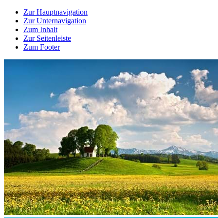
Zur Hauptnavigation
Zur Unternavigation
Zum Inhalt
Zur Seitenleiste
Zum Footer