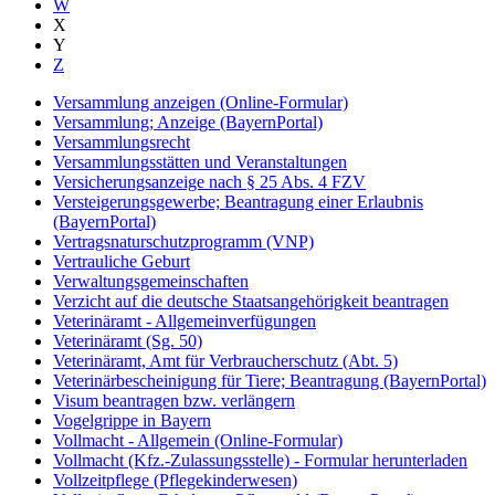
W
X
Y
Z
Versammlung anzeigen (Online-Formular)
Versammlung; Anzeige (BayernPortal)
Versammlungsrecht
Versammlungsstätten und Veranstaltungen
Versicherungsanzeige nach § 25 Abs. 4 FZV
Versteigerungsgewerbe; Beantragung einer Erlaubnis
(BayernPortal)
Vertragsnaturschutzprogramm (VNP)
Vertrauliche Geburt
Verwaltungsgemeinschaften
Verzicht auf die deutsche Staatsangehörigkeit beantragen
Veterinäramt - Allgemeinverfügungen
Veterinäramt (Sg. 50)
Veterinäramt, Amt für Verbraucherschutz (Abt. 5)
Veterinärbescheinigung für Tiere; Beantragung (BayernPortal)
Visum beantragen bzw. verlängern
Vogelgrippe in Bayern
Vollmacht - Allgemein (Online-Formular)
Vollmacht (Kfz.-Zulassungsstelle) - Formular herunterladen
Vollzeitpflege (Pflegekinderwesen)