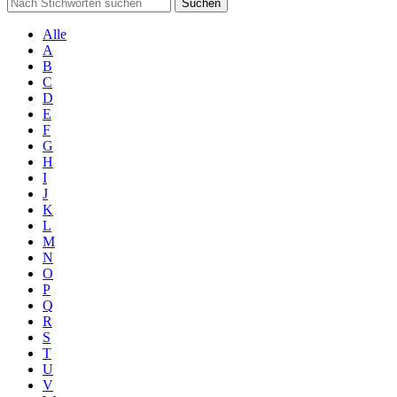
Suchen
Alle
A
B
C
D
E
F
G
H
I
J
K
L
M
N
O
P
Q
R
S
T
U
V