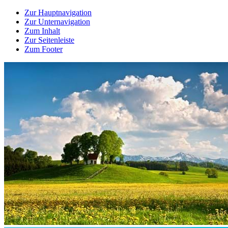
Zur Hauptnavigation
Zur Unternavigation
Zum Inhalt
Zur Seitenleiste
Zum Footer