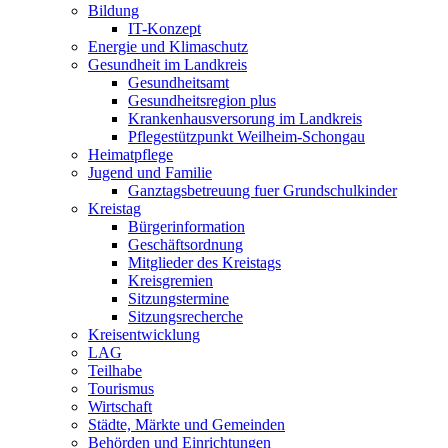
Bildung
IT-Konzept
Energie und Klimaschutz
Gesundheit im Landkreis
Gesundheitsamt
Gesundheitsregion plus
Krankenhausversorung im Landkreis
Pflegestützpunkt Weilheim-Schongau
Heimatpflege
Jugend und Familie
Ganztagsbetreuung fuer Grundschulkinder
Kreistag
Bürgerinformation
Geschäftsordnung
Mitglieder des Kreistags
Kreisgremien
Sitzungstermine
Sitzungsrecherche
Kreisentwicklung
LAG
Teilhabe
Tourismus
Wirtschaft
Städte, Märkte und Gemeinden
Behörden und Einrichtungen