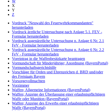
W
X
Y
Z
Vordruck "Neuwahl des Feuerwehrkommandanten"
herunterladen
Vordruck ärztliche Untersuchung nach Anlage 5.1. FEV -
Formular herunterladen
Vordruck augenärztliche Untersuchung n. Anlage 6 Nr. 2.1
FeV - Formular herunterladen
Vordruck augenärztliche Untersuchung n. Anlage 6 Nr. 2.2
FeV - Formular herunterladen
Voreintrag in die Waffenbesitzkarte beantragen
Vormundschaft für Minderjährige; Anordnung (BayernPortal)
Vormundschaftsgerichtshilfe
Vorschläge für Orden und Ehrenzeichen d. BRD und/oder
des Freistaats Bayern
Vorsorgevollmachten
Vorzimmer
Waffen; Allgemeine Informationen (BayernPortal)
Waffen; Anzeige der Überlassung einer erlaubnispflichtigen
Waffe oder Munition (BayernPortal)
Waffen; Anzeige des Erwerbs einer erlaubnispflichtigen
Waffe (BayernPortal)