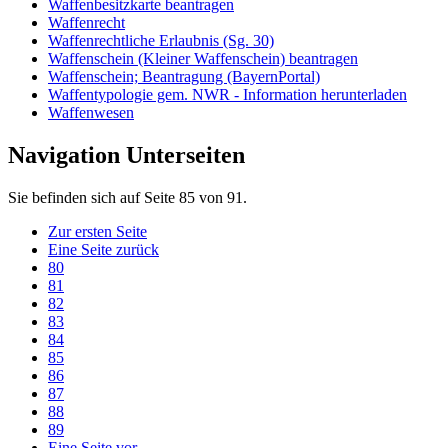
Waffenbesitzkarte beantragen
Waffenrecht
Waffenrechtliche Erlaubnis (Sg. 30)
Waffenschein (Kleiner Waffenschein) beantragen
Waffenschein; Beantragung (BayernPortal)
Waffentypologie gem. NWR - Information herunterladen
Waffenwesen
Navigation Unterseiten
Sie befinden sich auf Seite 85 von 91.
Zur ersten Seite
Eine Seite zurück
80
81
82
83
84
85
86
87
88
89
Eine Seite vor