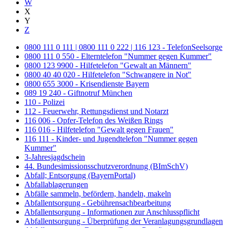
W
X
Y
Z
0800 111 0 111 | 0800 111 0 222 | 116 123 - TelefonSeelsorge
0800 111 0 550 - Elterntelefon "Nummer gegen Kummer"
0800 123 9900 - Hilfetelefon "Gewalt an Männern"
0800 40 40 020 - Hilfetelefon "Schwangere in Not"
0800 655 3000 - Krisendienste Bayern
089 19 240 - Giftnotruf München
110 - Polizei
112 - Feuerwehr, Rettungsdienst und Notarzt
116 006 - Opfer-Telefon des Weißen Rings
116 016 - Hilfetelefon "Gewalt gegen Frauen"
116 111 - Kinder- und Jugendtelefon "Nummer gegen
Kummer"
3-Jahresjagdschein
44. Bundesimissionsschutzverordnung (BImSchV)
Abfall; Entsorgung (BayernPortal)
Abfallablagerungen
Abfälle sammeln, befördern, handeln, makeln
Abfallentsorgung - Gebührensachbearbeitung
Abfallentsorgung - Informationen zur Anschlusspflicht
Abfallentsorgung - Überprüfung der Veranlagungsgrundlagen