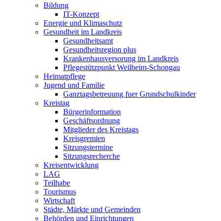
Bildung
IT-Konzept
Energie und Klimaschutz
Gesundheit im Landkreis
Gesundheitsamt
Gesundheitsregion plus
Krankenhausversorung im Landkreis
Pflegestützpunkt Weilheim-Schongau
Heimatpflege
Jugend und Familie
Ganztagsbetreuung fuer Grundschulkinder
Kreistag
Bürgerinformation
Geschäftsordnung
Mitglieder des Kreistags
Kreisgremien
Sitzungstermine
Sitzungsrecherche
Kreisentwicklung
LAG
Teilhabe
Tourismus
Wirtschaft
Städte, Märkte und Gemeinden
Behörden und Einrichtungen