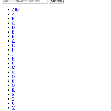
Suchen
Alle
A
B
C
D
E
F
G
H
I
J
K
L
M
N
O
P
Q
R
S
T
U
V