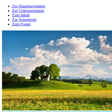
Zur Hauptnavigation
Zur Unternavigation
Zum Inhalt
Zur Seitenleiste
Zum Footer