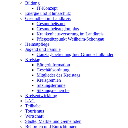
Bildung
IT-Konzept
Energie und Klimaschutz
Gesundheit im Landkreis
Gesundheitsamt
Gesundheitsregion plus
Krankenhausversorung im Landkreis
Pflegestützpunkt Weilheim-Schongau
Heimatpflege
Jugend und Familie
Ganztagsbetreuung fuer Grundschulkinder
Kreistag
Bürgerinformation
Geschäftsordnung
Mitglieder des Kreistags
Kreisgremien
Sitzungstermine
Sitzungsrecherche
Kreisentwicklung
LAG
Teilhabe
Tourismus
Wirtschaft
Städte, Märkte und Gemeinden
Behörden und Einrichtungen