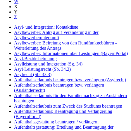
W
X
Y
Z
Asyl- und Integration: Kontaktliste
Asylbewerber: Antrag auf Veränderung in der
Asylbewerberunterkunft
Asylbewerber: Befreiung von den Rundfunkgebühren -
Weiterleitung des Antrags
Asylbewerber; Informationen über Leistungen (BayernPortal)
Asyl-Bezirksbetreuung
Asylleistung und Integration (Sg. 34)
Asyl-Leistungsrecht (Sb. 34.2)
Asylrecht (Sb. 33.3)
Aufenthaltserlaubnis beantragen bzw. verlängern (Asylrecht)
Aufenthaltserlaubnis beantragen bzw. verlängern
(Ausländerrecht)
Aufenthaltserlaubnis für den Familiennachzug zu Ausländern
beantragen
Aufenthaltserlaubnis zum Zweck des Studiums beantragen
Aufenthaltserlaubnis; Beantragung und Verlängerung
(BayernPortal)
Aufenthaltsgestattung beantragen / verlängern
Aufenthaltsgestattung; Erteilung und Beantragung der