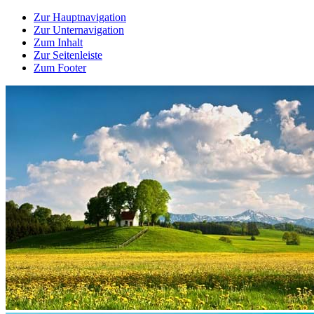
Zur Hauptnavigation
Zur Unternavigation
Zum Inhalt
Zur Seitenleiste
Zum Footer