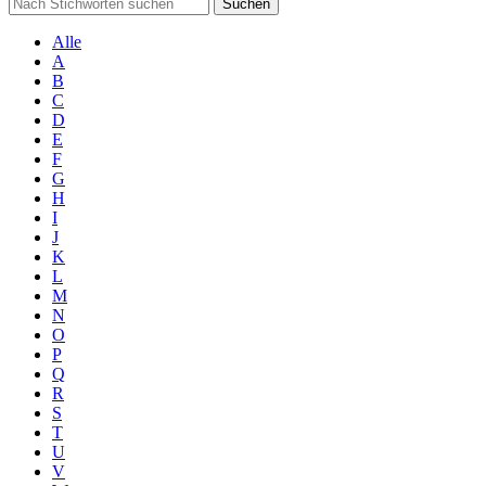
Suchen
Alle
A
B
C
D
E
F
G
H
I
J
K
L
M
N
O
P
Q
R
S
T
U
V