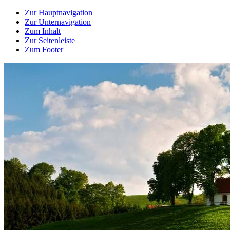
Zur Hauptnavigation
Zur Unternavigation
Zum Inhalt
Zur Seitenleiste
Zum Footer