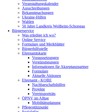
Veranstaltungskalender
Ausschreibungen
Bekanntmachungen
Ukraine-Hilfen
Wahlen
50 Jahre Landkreis Weilheim-Schongau
Bürgerservice
Was erledige ich wo?
Online Service
Formulare und Merkblätter
Bürgerhilfsstelle
Ehrenamtskarte
Voraussetzungen
Vergünstigungen
Informationen für Akzeptanzpartner
Formulare
Aktuelle Aktionen
Ehrenamt - KOBE
Nachbarschaftshilfen
Projekte
Vereinsporträts
ÖPNV im Alltag
Mobilitätsplanung
Pflegestützpunkt
Sozialatlas