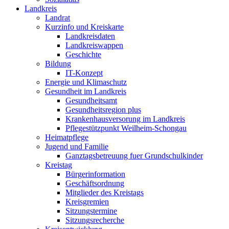
Landkreis
Landrat
Kurzinfo und Kreiskarte
Landkreisdaten
Landkreiswappen
Geschichte
Bildung
IT-Konzept
Energie und Klimaschutz
Gesundheit im Landkreis
Gesundheitsamt
Gesundheitsregion plus
Krankenhausversorung im Landkreis
Pflegestützpunkt Weilheim-Schongau
Heimatpflege
Jugend und Familie
Ganztagsbetreuung fuer Grundschulkinder
Kreistag
Bürgerinformation
Geschäftsordnung
Mitglieder des Kreistags
Kreisgremien
Sitzungstermine
Sitzungsrecherche