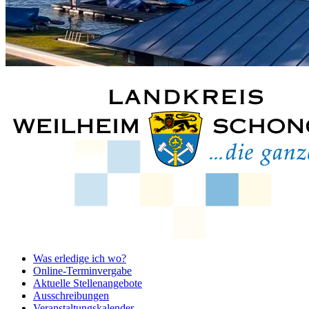
Was erledige ich wo?
Online-Terminvergabe
Aktuelle Stellenangebote
Ausschreibungen
Veranstaltungskalender