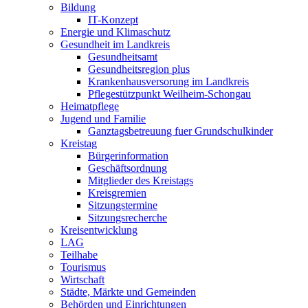
Bildung
IT-Konzept
Energie und Klimaschutz
Gesundheit im Landkreis
Gesundheitsamt
Gesundheitsregion plus
Krankenhausversorung im Landkreis
Pflegestützpunkt Weilheim-Schongau
Heimatpflege
Jugend und Familie
Ganztagsbetreuung fuer Grundschulkinder
Kreistag
Bürgerinformation
Geschäftsordnung
Mitglieder des Kreistags
Kreisgremien
Sitzungstermine
Sitzungsrecherche
Kreisentwicklung
LAG
Teilhabe
Tourismus
Wirtschaft
Städte, Märkte und Gemeinden
Behörden und Einrichtungen