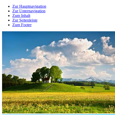
Zur Hauptnavigation
Zur Unternavigation
Zum Inhalt
Zur Seitenleiste
Zum Footer