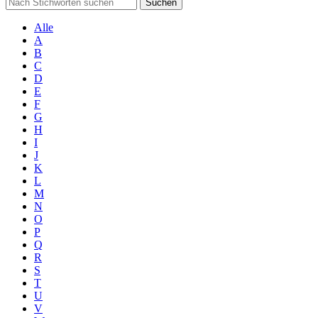
Suchen
Alle
A
B
C
D
E
F
G
H
I
J
K
L
M
N
O
P
Q
R
S
T
U
V