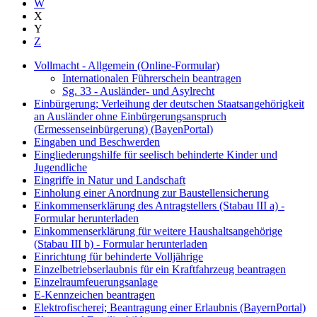
W
X
Y
Z
Vollmacht - Allgemein (Online-Formular)
Internationalen Führerschein beantragen
Sg. 33 - Ausländer- und Asylrecht
Einbürgerung; Verleihung der deutschen Staatsangehörigkeit
an Ausländer ohne Einbürgerungsanspruch
(Ermessenseinbürgerung) (BayenPortal)
Eingaben und Beschwerden
Eingliederungshilfe für seelisch behinderte Kinder und
Jugendliche
Eingriffe in Natur und Landschaft
Einholung einer Anordnung zur Baustellensicherung
Einkommenserklärung des Antragstellers (Stabau III a) -
Formular herunterladen
Einkommenserklärung für weitere Haushaltsangehörige
(Stabau III b) - Formular herunterladen
Einrichtung für behinderte Volljährige
Einzelbetriebserlaubnis für ein Kraftfahrzeug beantragen
Einzelraumfeuerungsanlage
E-Kennzeichen beantragen
Elektrofischerei; Beantragung einer Erlaubnis (BayernPortal)