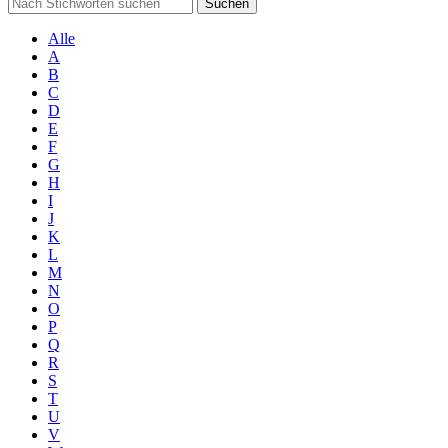
Suchen
Alle
A
B
C
D
E
F
G
H
I
J
K
L
M
N
O
P
Q
R
S
T
U
V