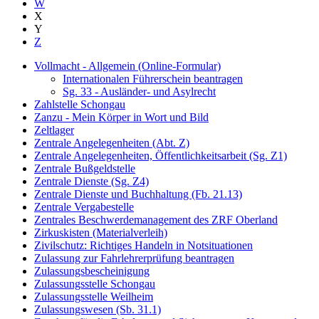
W
X
Y
Z
Vollmacht - Allgemein (Online-Formular)
Internationalen Führerschein beantragen
Sg. 33 - Ausländer- und Asylrecht
Zahlstelle Schongau
Zanzu - Mein Körper in Wort und Bild
Zeltlager
Zentrale Angelegenheiten (Abt. Z)
Zentrale Angelegenheiten, Öffentlichkeitsarbeit (Sg. Z1)
Zentrale Bußgeldstelle
Zentrale Dienste (Sg. Z4)
Zentrale Dienste und Buchhaltung (Fb. 21.13)
Zentrale Vergabestelle
Zentrales Beschwerdemanagement des ZRF Oberland
Zirkuskisten (Materialverleih)
Zivilschutz: Richtiges Handeln in Notsituationen
Zulassung zur Fahrlehrerprüfung beantragen
Zulassungsbescheinigung
Zulassungsstelle Schongau
Zulassungsstelle Weilheim
Zulassungswesen (Sb. 31.1)