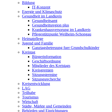
Bildung
IT-Konzept
Energie und Klimaschutz
Gesundheit im Landkreis
Gesundheitsamt
Gesundheitsregion plus
Krankenhausversorung im Landkreis
Pflegestützpunkt Weilheim-Schongau
Heimatpflege
Jugend und Familie
Ganztagsbetreuung fuer Grundschulkinder
Kreistag
Bürgerinformation
Geschäftsordnung
Mitglieder des Kreistags
Kreisgremien
Sitzungstermine
Sitzungsrecherche
Kreisentwicklung
LAG
Teilhabe
Tourismus
Wirtschaft
Städte, Märkte und Gemeinden
Behörden und Einrichtungen