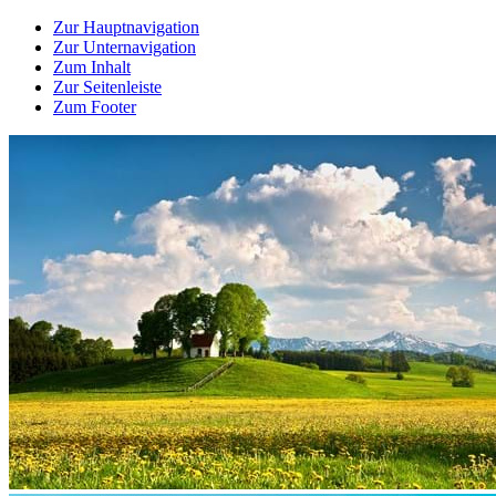
Zur Hauptnavigation
Zur Unternavigation
Zum Inhalt
Zur Seitenleiste
Zum Footer