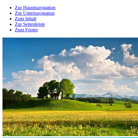
Zur Hauptnavigation
Zur Unternavigation
Zum Inhalt
Zur Seitenleiste
Zum Footer