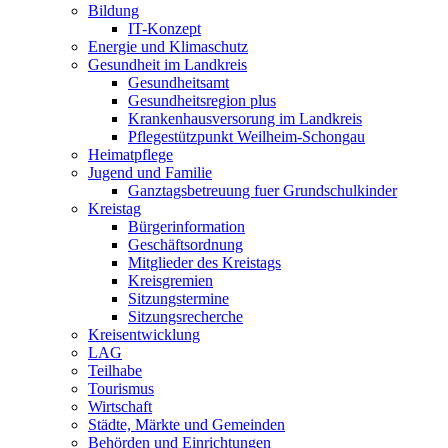
Bildung
IT-Konzept
Energie und Klimaschutz
Gesundheit im Landkreis
Gesundheitsamt
Gesundheitsregion plus
Krankenhausversorung im Landkreis
Pflegestützpunkt Weilheim-Schongau
Heimatpflege
Jugend und Familie
Ganztagsbetreuung fuer Grundschulkinder
Kreistag
Bürgerinformation
Geschäftsordnung
Mitglieder des Kreistags
Kreisgremien
Sitzungstermine
Sitzungsrecherche
Kreisentwicklung
LAG
Teilhabe
Tourismus
Wirtschaft
Städte, Märkte und Gemeinden
Behörden und Einrichtungen