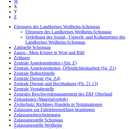
W
X
Y
Z
Ehrungen des Landkreises Weilheim-Schongau
Ehrungen des Landkreises Weilheim-Schongau
Verleihung des Sozial-, Umwelt- und Kulturpreises des
Landkreises Weilheim-Schongau
Zahlstelle Schongau
Zanzu - Mein Körper in Wort und Bild
Zeltlager
Zentrale Angelegenheiten (Abt. Z)
Zentrale Angelegenheiten, Öffentlichkeitsarbeit (Sg. Z1)
Zentrale Bußgeldstelle
Zentrale Dienste (Sg. Z4)
Zentrale Dienste und Buchhaltung (Fb. 21.13)
Zentrale Vergabestelle
Zentrales Beschwerdemanagement des ZRF Oberland
Zirkuskisten (Materialverleih)
Zivilschutz: Richtiges Handeln in Notsituationen
Zulassung zur Fahrlehrerprüfung beantragen
Zulassungsbescheinigung
Zulassungsstelle Schongau
Zulassungsstelle Weilheim