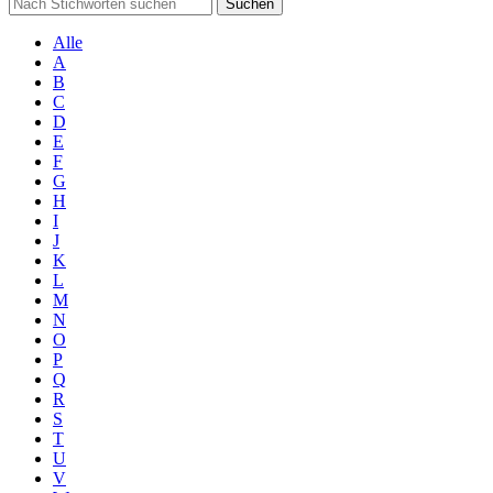
Suchen
Alle
A
B
C
D
E
F
G
H
I
J
K
L
M
N
O
P
Q
R
S
T
U
V