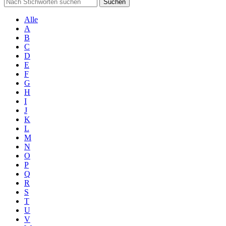
Suchen
Alle
A
B
C
D
E
F
G
H
I
J
K
L
M
N
O
P
Q
R
S
T
U
V