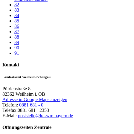
82
83
84
85
86
87
88
89
90
91
Kontakt
Landratsamt Weilheim-Schongau
Pütrichstraße 8
82362
Weilheim i. OB
Adresse in Google Maps anzeigen
Telefon:
0881 681 - 0
Telefax:
0881 681 - 2353
E-Mail:
poststelle@lra-wm.bayern.de
Öffnungszeiten Zentrale