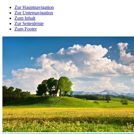
Zur Hauptnavigation
Zur Unternavigation
Zum Inhalt
Zur Seitenleiste
Zum Footer