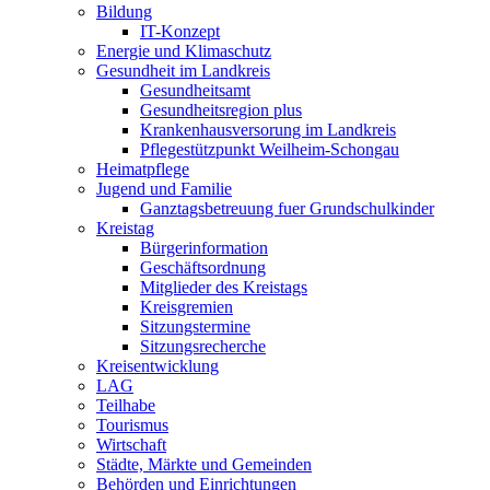
Bildung
IT-Konzept
Energie und Klimaschutz
Gesundheit im Landkreis
Gesundheitsamt
Gesundheitsregion plus
Krankenhausversorung im Landkreis
Pflegestützpunkt Weilheim-Schongau
Heimatpflege
Jugend und Familie
Ganztagsbetreuung fuer Grundschulkinder
Kreistag
Bürgerinformation
Geschäftsordnung
Mitglieder des Kreistags
Kreisgremien
Sitzungstermine
Sitzungsrecherche
Kreisentwicklung
LAG
Teilhabe
Tourismus
Wirtschaft
Städte, Märkte und Gemeinden
Behörden und Einrichtungen