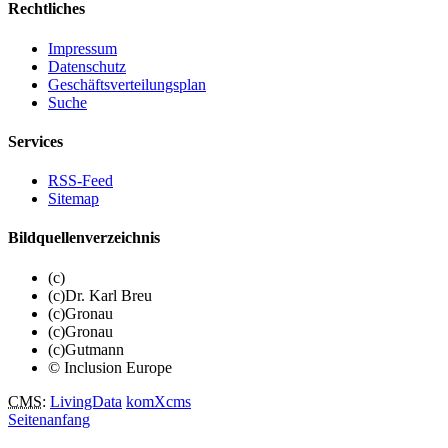
Rechtliches
Impressum
Datenschutz
Geschäftsverteilungsplan
Suche
Services
RSS-Feed
Sitemap
Bildquellenverzeichnis
(c)
(c)Dr. Karl Breu
(c)Gronau
(c)Gronau
(c)Gutmann
© Inclusion Europe
CMS
:
LivingData
komXcms
Seitenanfang