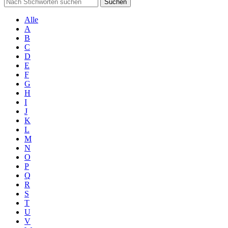
Suchen
Alle
A
B
C
D
E
F
G
H
I
J
K
L
M
N
O
P
Q
R
S
T
U
V