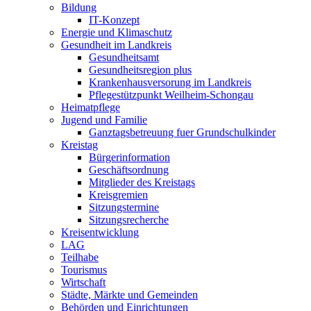
Bildung
IT-Konzept
Energie und Klimaschutz
Gesundheit im Landkreis
Gesundheitsamt
Gesundheitsregion plus
Krankenhausversorung im Landkreis
Pflegestützpunkt Weilheim-Schongau
Heimatpflege
Jugend und Familie
Ganztagsbetreuung fuer Grundschulkinder
Kreistag
Bürgerinformation
Geschäftsordnung
Mitglieder des Kreistags
Kreisgremien
Sitzungstermine
Sitzungsrecherche
Kreisentwicklung
LAG
Teilhabe
Tourismus
Wirtschaft
Städte, Märkte und Gemeinden
Behörden und Einrichtungen