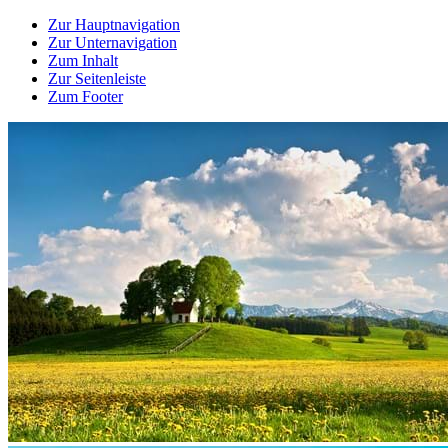
Zur Hauptnavigation
Zur Unternavigation
Zum Inhalt
Zur Seitenleiste
Zum Footer