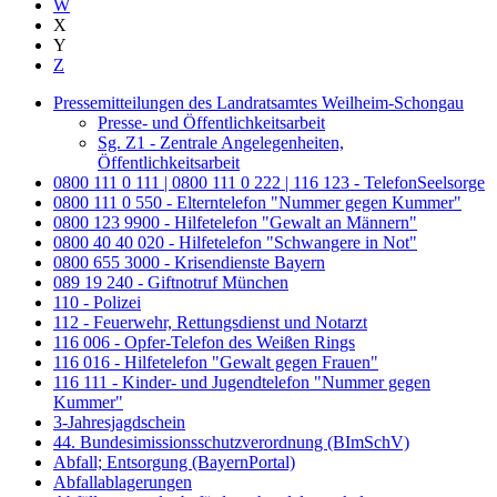
W
X
Y
Z
Pressemitteilungen des Landratsamtes Weilheim-Schongau
Presse- und Öffentlichkeitsarbeit
Sg. Z1 - Zentrale Angelegenheiten,
Öffentlichkeitsarbeit
0800 111 0 111 | 0800 111 0 222 | 116 123 - TelefonSeelsorge
0800 111 0 550 - Elterntelefon "Nummer gegen Kummer"
0800 123 9900 - Hilfetelefon "Gewalt an Männern"
0800 40 40 020 - Hilfetelefon "Schwangere in Not"
0800 655 3000 - Krisendienste Bayern
089 19 240 - Giftnotruf München
110 - Polizei
112 - Feuerwehr, Rettungsdienst und Notarzt
116 006 - Opfer-Telefon des Weißen Rings
116 016 - Hilfetelefon "Gewalt gegen Frauen"
116 111 - Kinder- und Jugendtelefon "Nummer gegen
Kummer"
3-Jahresjagdschein
44. Bundesimissionsschutzverordnung (BImSchV)
Abfall; Entsorgung (BayernPortal)
Abfallablagerungen