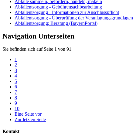
Abfälle sammeln, befördern, handeln, makeln
Abfallentsorgung - Gebührensachbearbeitung
Abfallentsorgung - Informationen zur Anschlusspflicht
Abfallentsorgung - Überprüfung der Veranlagungsgrundlagen
Abfallentsorgung; Beratung (BayernPortal)
Navigation Unterseiten
Sie befinden sich auf Seite 1 von 91.
1
2
3
4
5
6
7
8
9
10
Eine Seite vor
Zur letzten Seite
Kontakt