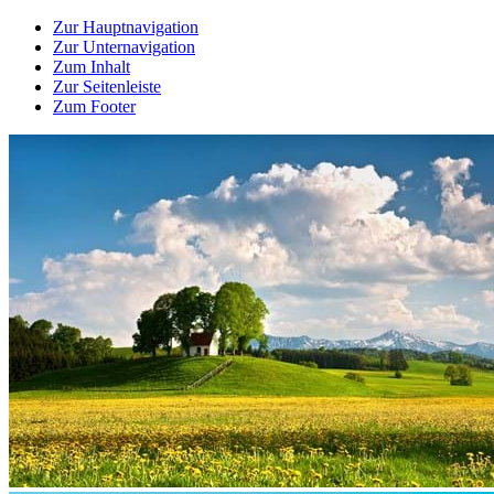
Zur Hauptnavigation
Zur Unternavigation
Zum Inhalt
Zur Seitenleiste
Zum Footer