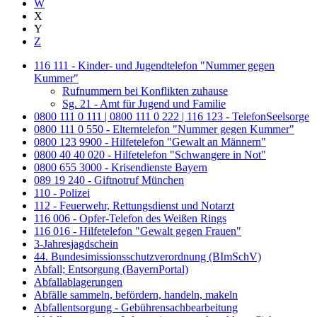
W
X
Y
Z
116 111 - Kinder- und Jugendtelefon "Nummer gegen
Kummer"
Rufnummern bei Konflikten zuhause
Sg. 21 - Amt für Jugend und Familie
0800 111 0 111 | 0800 111 0 222 | 116 123 - TelefonSeelsorge
0800 111 0 550 - Elterntelefon "Nummer gegen Kummer"
0800 123 9900 - Hilfetelefon "Gewalt an Männern"
0800 40 40 020 - Hilfetelefon "Schwangere in Not"
0800 655 3000 - Krisendienste Bayern
089 19 240 - Giftnotruf München
110 - Polizei
112 - Feuerwehr, Rettungsdienst und Notarzt
116 006 - Opfer-Telefon des Weißen Rings
116 016 - Hilfetelefon "Gewalt gegen Frauen"
3-Jahresjagdschein
44. Bundesimissionsschutzverordnung (BImSchV)
Abfall; Entsorgung (BayernPortal)
Abfallablagerungen
Abfälle sammeln, befördern, handeln, makeln
Abfallentsorgung - Gebührensachbearbeitung