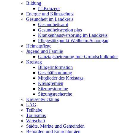
Bildung
IT-Konzept
Energie und Klimaschutz
Gesundheit im Landkreis
Gesundheitsamt
Gesundheitsregion plus
Krankenhausversorung im Landkreis
Pflegestützpunkt Weilheim-Schongau
Heimatpflege
Jugend und Familie
Ganztagsbetreuung fuer Grundschulkinder
Kreistag
Bürgerinformation
Geschäftsordnung
Mitglieder des Kreistags
Kreisgremien
Sitzungstermine
Sitzungsrecherche
Kreisentwicklung
LAG
Teilhabe
Tourismus
Wirtschaft
Städte, Märkte und Gemeinden
Behörden und Einrichtungen