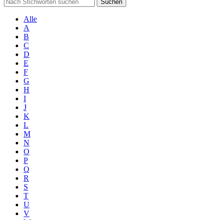
Suchen
Alle
A
B
C
D
E
F
G
H
I
J
K
L
M
N
O
P
Q
R
S
T
U
V