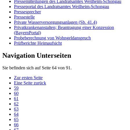
Pressemitteilungen des Landratsamtes Weilheim-Schongau
Presseportal des Landratsamtes Weilheim-Schongau
Pressesprecher
Pressestelle
Private Wasserversorgungsanlagen (Sb. 41.4)
Privatkrankenanstalten; Beantragung einer Konzession
(BayernPortal)
Probeberechnung von Wohngeldanspruch
Prüfberichte Heimaufsicht
Navigation Unterseiten
Sie befinden sich auf Seite 64 von 91.
Zur ersten Seite
Eine Seite zurück
59
60
61
62
63
64
65
66
67