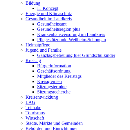
Bildung
IT-Konzept
Energie und Klimaschutz
Gesundheit im Landkreis
Gesundheitsamt
Gesundheitsregion plus
Krankenhausversorung im Landkreis
Pflegestützpunkt Weilheim-Schongau
Heimatpflege
Jugend und Familie
Ganztagsbetreuung fuer Grundschulkinder
Kreistag
Bürgerinformation
Geschäftsordnung
Mitglieder des Kreistags
Kreisgremien
Sitzungstermine
Sitzungsrecherche
Kreisentwicklung
LAG
Teilhabe
Tourismus
Wirtschaft
Städte, Märkte und Gemeinden
Behörden und Einrichtungen