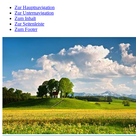
Zur Hauptnavigation
Zur Unternavigation
Zum Inhalt
Zur Seitenleiste
Zum Footer