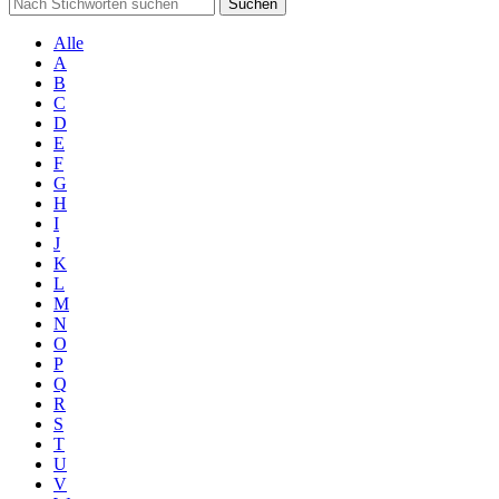
Suchen
Alle
A
B
C
D
E
F
G
H
I
J
K
L
M
N
O
P
Q
R
S
T
U
V