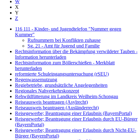
W
X
Y
Z
116 111 - Kinder- und Jugendtelefon "Nummer gegen
Kummer"
Rufnummern bei Konflikten zuhause
Sg. 21 - Amt für Jugend und Familie
Rechtsinformation über die Bekämpfung verwildeter Tauben -
Information herunterladen
Rechtsinformation zum Böllerschießen - Merkblatt
herunterladen
reformierte Schuleingangsuntersuchung (rSEU)
Regenwassernutzung
Regiebetriebe, grundsätzliche Angelegenheiten
Regionales Nahverkehrskonzept
Rehwildfütterung im Landkreis Weilheim-Schongau
Reiseausweis beantragen (Asylrecht)
Reiseausweis beantragen (Ausländerrecht)
Reisegewerbe; Beantragung einer Erlaubnis (BayernPortal)
Reisegewerbe; Beantragung einer Erlaubnis durch EU-Bürger
(BayernPortal)
Reisegewerbe; Beantragung einer Erlaubnis durch Nicht-EU-
Bürger (BayernPortal)