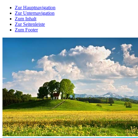
Zur Hauptnavigation
Zur Unternavigation
Zum Inhalt
Zur Seitenleiste
Zum Footer