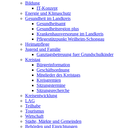
Bildung
IT-Konzept
Energie und Klimaschutz
Gesundheit im Landkreis
Gesundheitsamt
Gesundheitsregion plus
Krankenhausversorung im Landkreis
Pflegestützpunkt Weilheim-Schongau
Heimatpflege
Jugend und Familie
Ganztagsbetreuung fuer Grundschulkinder
Kreistag
Bürgerinformation
Geschäftsordnung
Mitglieder des Kreistags
Kreisgremien
Sitzungstermine
Sitzungsrecherche
Kreisentwicklung
LAG
Teilhabe
Tourismus
Wirtschaft
Städte, Märkte und Gemeinden
Behörden und Einrichtungen