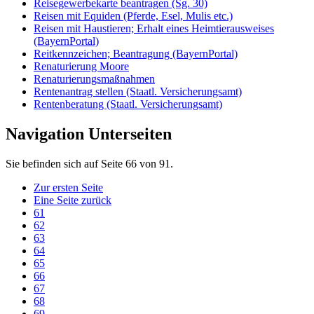
Reisegewerbekarte beantragen (Sg. 30)
Reisen mit Equiden (Pferde, Esel, Mulis etc.)
Reisen mit Haustieren; Erhalt eines Heimtierausweises
(BayernPortal)
Reitkennzeichen; Beantragung (BayernPortal)
Renaturierung Moore
Renaturierungsmaßnahmen
Rentenantrag stellen (Staatl. Versicherungsamt)
Rentenberatung (Staatl. Versicherungsamt)
Navigation Unterseiten
Sie befinden sich auf Seite 66 von 91.
Zur ersten Seite
Eine Seite zurück
61
62
63
64
65
66
67
68
69