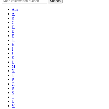
Suchen
Alle
A
B
C
D
E
F
G
H
I
J
K
L
M
N
O
P
Q
R
S
T
U
V