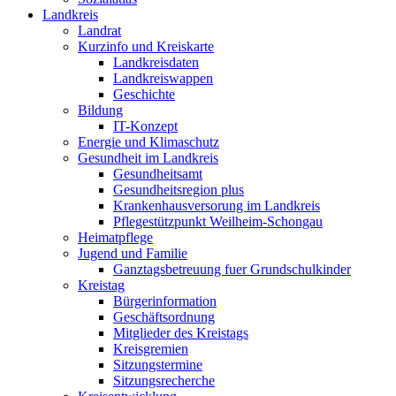
Landkreis
Landrat
Kurzinfo und Kreiskarte
Landkreisdaten
Landkreiswappen
Geschichte
Bildung
IT-Konzept
Energie und Klimaschutz
Gesundheit im Landkreis
Gesundheitsamt
Gesundheitsregion plus
Krankenhausversorung im Landkreis
Pflegestützpunkt Weilheim-Schongau
Heimatpflege
Jugend und Familie
Ganztagsbetreuung fuer Grundschulkinder
Kreistag
Bürgerinformation
Geschäftsordnung
Mitglieder des Kreistags
Kreisgremien
Sitzungstermine
Sitzungsrecherche