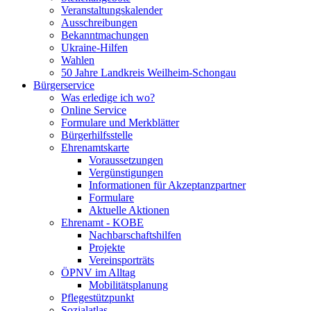
Veranstaltungskalender
Ausschreibungen
Bekanntmachungen
Ukraine-Hilfen
Wahlen
50 Jahre Landkreis Weilheim-Schongau
Bürgerservice
Was erledige ich wo?
Online Service
Formulare und Merkblätter
Bürgerhilfsstelle
Ehrenamtskarte
Voraussetzungen
Vergünstigungen
Informationen für Akzeptanzpartner
Formulare
Aktuelle Aktionen
Ehrenamt - KOBE
Nachbarschaftshilfen
Projekte
Vereinsporträts
ÖPNV im Alltag
Mobilitätsplanung
Pflegestützpunkt
Sozialatlas