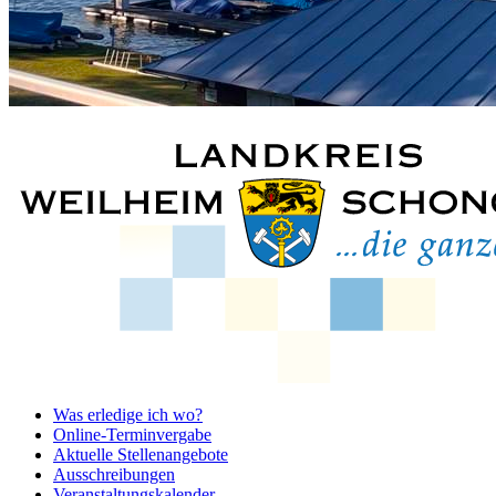
Was erledige ich wo?
Online-Terminvergabe
Aktuelle Stellenangebote
Ausschreibungen
Veranstaltungskalender