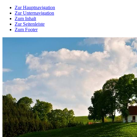
Zur Hauptnavigation
Zur Unternavigation
Zum Inhalt
Zur Seitenleiste
Zum Footer