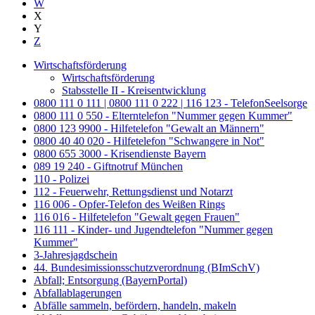
W
X
Y
Z
Wirtschaftsförderung
Wirtschaftsförderung
Stabsstelle II - Kreisentwicklung
0800 111 0 111 | 0800 111 0 222 | 116 123 - TelefonSeelsorge
0800 111 0 550 - Elterntelefon "Nummer gegen Kummer"
0800 123 9900 - Hilfetelefon "Gewalt an Männern"
0800 40 40 020 - Hilfetelefon "Schwangere in Not"
0800 655 3000 - Krisendienste Bayern
089 19 240 - Giftnotruf München
110 - Polizei
112 - Feuerwehr, Rettungsdienst und Notarzt
116 006 - Opfer-Telefon des Weißen Rings
116 016 - Hilfetelefon "Gewalt gegen Frauen"
116 111 - Kinder- und Jugendtelefon "Nummer gegen
Kummer"
3-Jahresjagdschein
44. Bundesimissionsschutzverordnung (BImSchV)
Abfall; Entsorgung (BayernPortal)
Abfallablagerungen
Abfälle sammeln, befördern, handeln, makeln