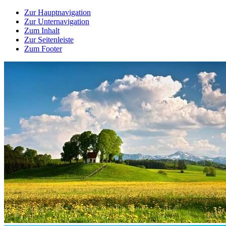
Zur Hauptnavigation
Zur Unternavigation
Zum Inhalt
Zur Seitenleiste
Zum Footer