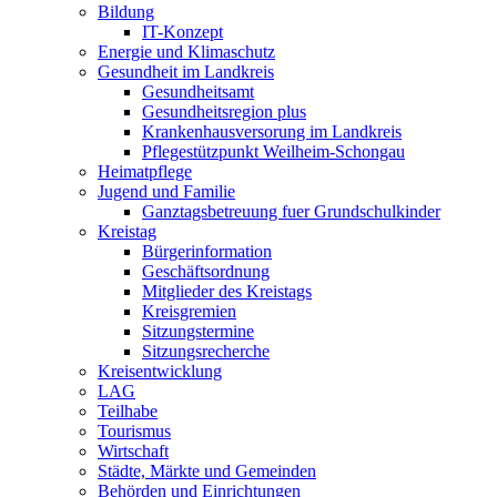
Bildung
IT-Konzept
Energie und Klimaschutz
Gesundheit im Landkreis
Gesundheitsamt
Gesundheitsregion plus
Krankenhausversorung im Landkreis
Pflegestützpunkt Weilheim-Schongau
Heimatpflege
Jugend und Familie
Ganztagsbetreuung fuer Grundschulkinder
Kreistag
Bürgerinformation
Geschäftsordnung
Mitglieder des Kreistags
Kreisgremien
Sitzungstermine
Sitzungsrecherche
Kreisentwicklung
LAG
Teilhabe
Tourismus
Wirtschaft
Städte, Märkte und Gemeinden
Behörden und Einrichtungen