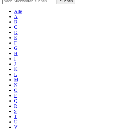
Suchen
Alle
A
B
C
D
E
F
G
H
I
J
K
L
M
N
O
P
Q
R
S
T
U
V