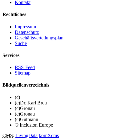
Kontakt
Rechtliches
Impressum
Datenschutz
Geschäftsverteilungsplan
Suche
Services
RSS-Feed
Sitemap
Bildquellenverzeichnis
(c)
(c)Dr. Karl Breu
(c)Gronau
(c)Gronau
(c)Gutmann
© Inclusion Europe
CMS
:
LivingData
komXcms