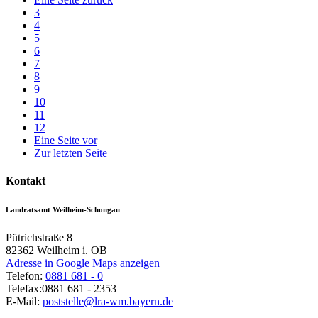
3
4
5
6
7
8
9
10
11
12
Eine Seite vor
Zur letzten Seite
Kontakt
Landratsamt Weilheim-Schongau
Pütrichstraße 8
82362
Weilheim i. OB
Adresse in Google Maps anzeigen
Telefon:
0881 681 - 0
Telefax:
0881 681 - 2353
E-Mail:
poststelle@lra-wm.bayern.de