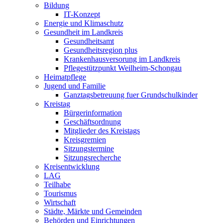
Bildung
IT-Konzept
Energie und Klimaschutz
Gesundheit im Landkreis
Gesundheitsamt
Gesundheitsregion plus
Krankenhausversorung im Landkreis
Pflegestützpunkt Weilheim-Schongau
Heimatpflege
Jugend und Familie
Ganztagsbetreuung fuer Grundschulkinder
Kreistag
Bürgerinformation
Geschäftsordnung
Mitglieder des Kreistags
Kreisgremien
Sitzungstermine
Sitzungsrecherche
Kreisentwicklung
LAG
Teilhabe
Tourismus
Wirtschaft
Städte, Märkte und Gemeinden
Behörden und Einrichtungen