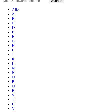
Suchen
Alle
A
B
C
D
E
F
G
H
I
J
K
L
M
N
O
P
Q
R
S
T
U
V