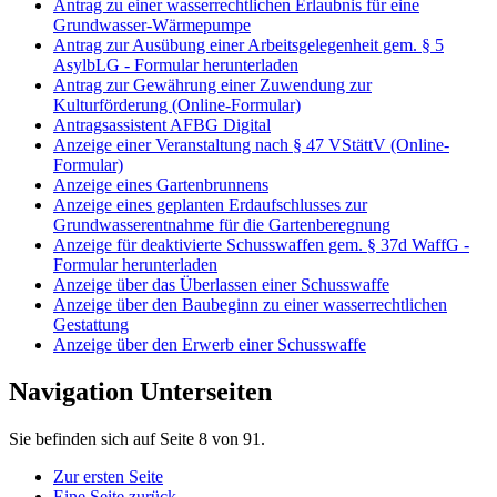
Antrag zu einer wasserrechtlichen Erlaubnis für eine
Grundwasser-Wärmepumpe
Antrag zur Ausübung einer Arbeitsgelegenheit gem. § 5
AsylbLG - Formular herunterladen
Antrag zur Gewährung einer Zuwendung zur
Kulturförderung (Online-Formular)
Antragsassistent AFBG Digital
Anzeige einer Veranstaltung nach § 47 VStättV (Online-
Formular)
Anzeige eines Gartenbrunnens
Anzeige eines geplanten Erdaufschlusses zur
Grundwasserentnahme für die Gartenberegnung
Anzeige für deaktivierte Schusswaffen gem. § 37d WaffG -
Formular herunterladen
Anzeige über das Überlassen einer Schusswaffe
Anzeige über den Baubeginn zu einer wasserrechtlichen
Gestattung
Anzeige über den Erwerb einer Schusswaffe
Navigation Unterseiten
Sie befinden sich auf Seite 8 von 91.
Zur ersten Seite
Eine Seite zurück