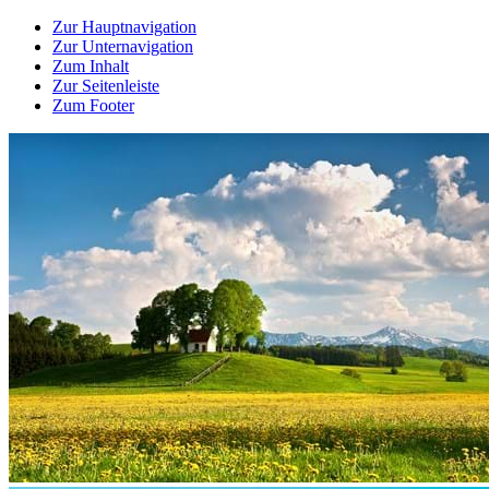
Zur Hauptnavigation
Zur Unternavigation
Zum Inhalt
Zur Seitenleiste
Zum Footer