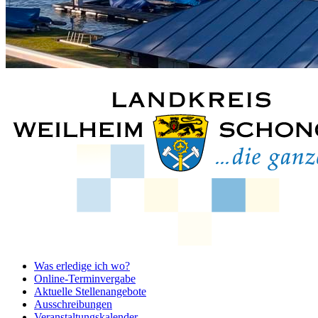
Was erledige ich wo?
Online-Terminvergabe
Aktuelle Stellenangebote
Ausschreibungen
Veranstaltungskalender