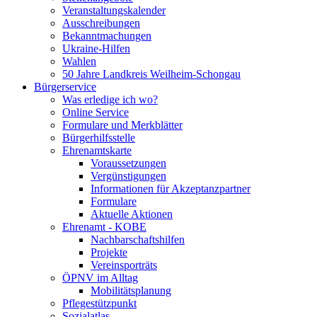
Veranstaltungskalender
Ausschreibungen
Bekanntmachungen
Ukraine-Hilfen
Wahlen
50 Jahre Landkreis Weilheim-Schongau
Bürgerservice
Was erledige ich wo?
Online Service
Formulare und Merkblätter
Bürgerhilfsstelle
Ehrenamtskarte
Voraussetzungen
Vergünstigungen
Informationen für Akzeptanzpartner
Formulare
Aktuelle Aktionen
Ehrenamt - KOBE
Nachbarschaftshilfen
Projekte
Vereinsporträts
ÖPNV im Alltag
Mobilitätsplanung
Pflegestützpunkt
Sozialatlas