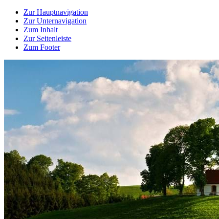
Zur Hauptnavigation
Zur Unternavigation
Zum Inhalt
Zur Seitenleiste
Zum Footer