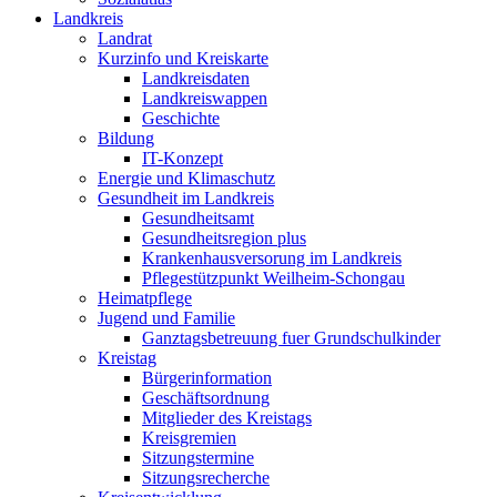
Landkreis
Landrat
Kurzinfo und Kreiskarte
Landkreisdaten
Landkreiswappen
Geschichte
Bildung
IT-Konzept
Energie und Klimaschutz
Gesundheit im Landkreis
Gesundheitsamt
Gesundheitsregion plus
Krankenhausversorung im Landkreis
Pflegestützpunkt Weilheim-Schongau
Heimatpflege
Jugend und Familie
Ganztagsbetreuung fuer Grundschulkinder
Kreistag
Bürgerinformation
Geschäftsordnung
Mitglieder des Kreistags
Kreisgremien
Sitzungstermine
Sitzungsrecherche