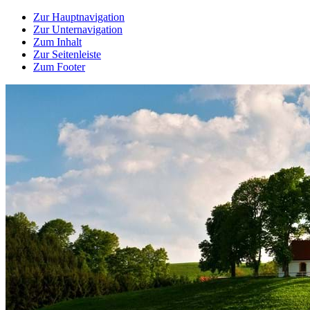
Zur Hauptnavigation
Zur Unternavigation
Zum Inhalt
Zur Seitenleiste
Zum Footer