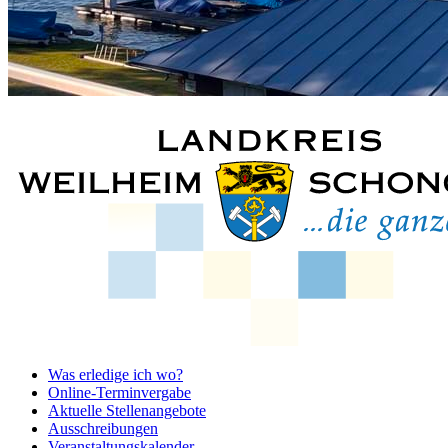
Was erledige ich wo?
Online-Terminvergabe
Aktuelle Stellenangebote
Ausschreibungen
Veranstaltungskalender