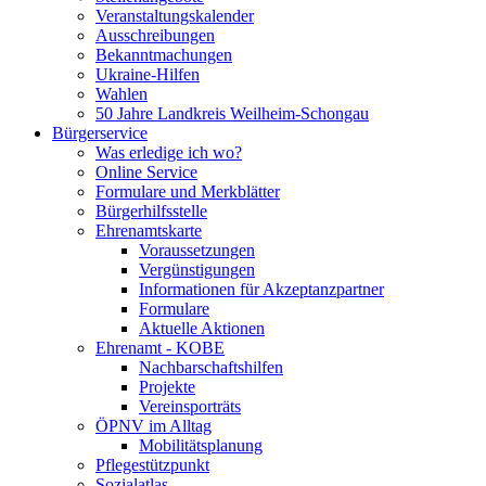
Veranstaltungskalender
Ausschreibungen
Bekanntmachungen
Ukraine-Hilfen
Wahlen
50 Jahre Landkreis Weilheim-Schongau
Bürgerservice
Was erledige ich wo?
Online Service
Formulare und Merkblätter
Bürgerhilfsstelle
Ehrenamtskarte
Voraussetzungen
Vergünstigungen
Informationen für Akzeptanzpartner
Formulare
Aktuelle Aktionen
Ehrenamt - KOBE
Nachbarschaftshilfen
Projekte
Vereinsporträts
ÖPNV im Alltag
Mobilitätsplanung
Pflegestützpunkt
Sozialatlas