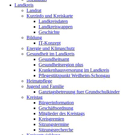
Landkreis
Landrat
Kurzinfo und Kreiskarte
Landkreisdaten
Landkreiswappen
Geschichte
Bildung
IT-Konzept
Energie und Klimaschutz
Gesundheit im Landkreis
Gesundheitsamt
Gesundheitsregion plus
Krankenhausversorung im Landkreis
Pflegestützpunkt Weilheim-Schongau
Heimatpflege
Jugend und Familie
Ganztagsbetreuung fuer Grundschulkinder
Kreistag
Bürgerinformation
Geschäftsordnung
Mitglieder des Kreistags
Kreisgremien
Sitzungstermine
Sitzungsrecherche