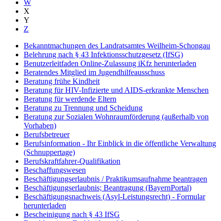
W
X
Y
Z
Bekanntmachungen des Landratsamtes Weilheim-Schongau
Belehrung nach § 43 Infektionsschutzgesetz (IfSG)
Benutzerleitfaden Online-Zulassung iKfz herunterladen
Beratendes Mitglied im Jugendhilfeausschuss
Beratung frühe Kindheit
Beratung für HIV-Infizierte und AIDS-erkrankte Menschen
Beratung für werdende Eltern
Beratung zu Trennung und Scheidung
Beratung zur Sozialen Wohnraumförderung (außerhalb von
Vorhaben)
Berufsbetreuer
Berufsinformation - Ihr Einblick in die öffentliche Verwaltung
(Schnuppertage)
Berufskraftfahrer-Qualifikation
Beschaffungswesen
Beschäftigungserlaubnis / Praktikumsaufnahme beantragen
Beschäftigungserlaubnis; Beantragung (BayernPortal)
Beschäftigungsnachweis (Asyl-Leistungsrecht) - Formular
herunterladen
Bescheinigung nach § 43 IfSG