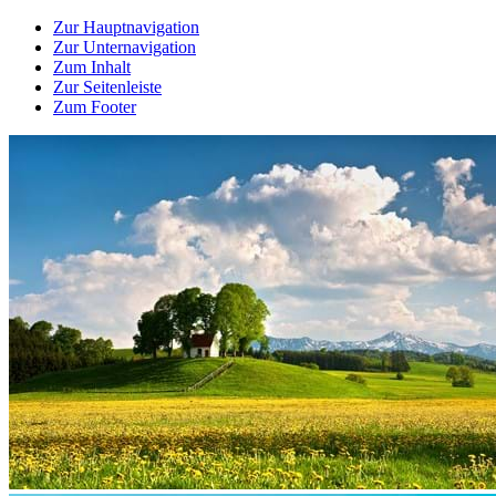
Zur Hauptnavigation
Zur Unternavigation
Zum Inhalt
Zur Seitenleiste
Zum Footer