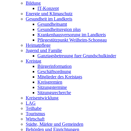
Bildung
IT-Konzept
Energie und Klimaschutz
Gesundheit im Landkreis
Gesundheitsamt
Gesundheitsregion plus
Krankenhausversorung im Landkreis
Pflegestützpunkt Weilheim-Schongau
Heimatpflege
Jugend und Familie
Ganztagsbetreuung fuer Grundschulkinder
Kreistag
Bürgerinformation
Geschäftsordnung
Mitglieder des Kreistags
Kreisgremien
Sitzungstermine
Sitzungsrecherche
Kreisentwicklung
LAG
Teilhabe
Tourismus
Wirtschaft
Städte, Märkte und Gemeinden
Behörden und Einrichtungen