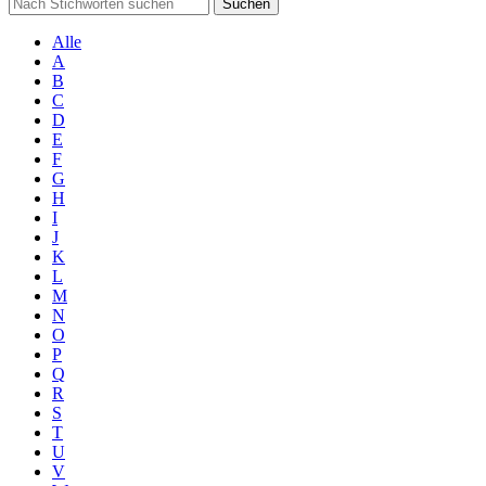
Suchen
Alle
A
B
C
D
E
F
G
H
I
J
K
L
M
N
O
P
Q
R
S
T
U
V