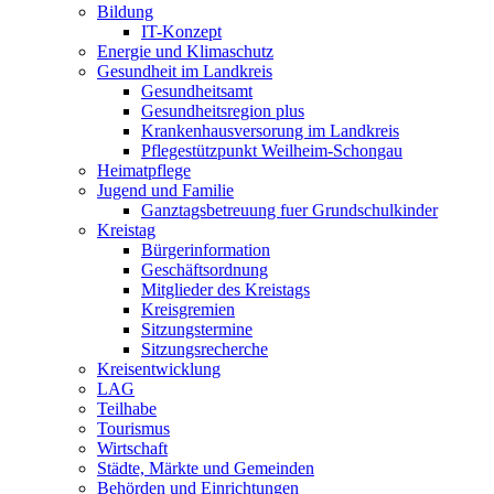
Bildung
IT-Konzept
Energie und Klimaschutz
Gesundheit im Landkreis
Gesundheitsamt
Gesundheitsregion plus
Krankenhausversorung im Landkreis
Pflegestützpunkt Weilheim-Schongau
Heimatpflege
Jugend und Familie
Ganztagsbetreuung fuer Grundschulkinder
Kreistag
Bürgerinformation
Geschäftsordnung
Mitglieder des Kreistags
Kreisgremien
Sitzungstermine
Sitzungsrecherche
Kreisentwicklung
LAG
Teilhabe
Tourismus
Wirtschaft
Städte, Märkte und Gemeinden
Behörden und Einrichtungen