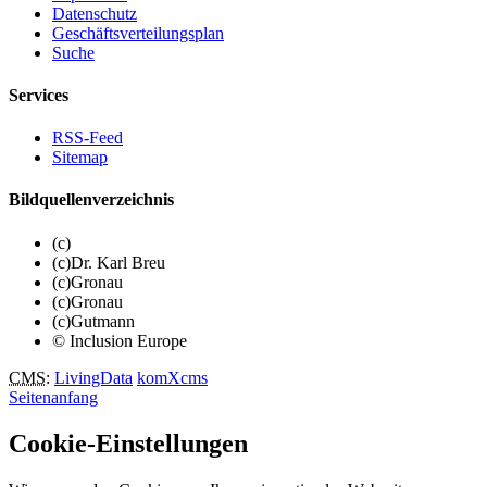
Datenschutz
Geschäftsverteilungsplan
Suche
Services
RSS-Feed
Sitemap
Bildquellenverzeichnis
(c)
(c)Dr. Karl Breu
(c)Gronau
(c)Gronau
(c)Gutmann
© Inclusion Europe
CMS
:
LivingData
komXcms
Seitenanfang
Cookie-Einstellungen