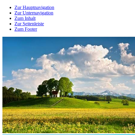
Zur Hauptnavigation
Zur Unternavigation
Zum Inhalt
Zur Seitenleiste
Zum Footer