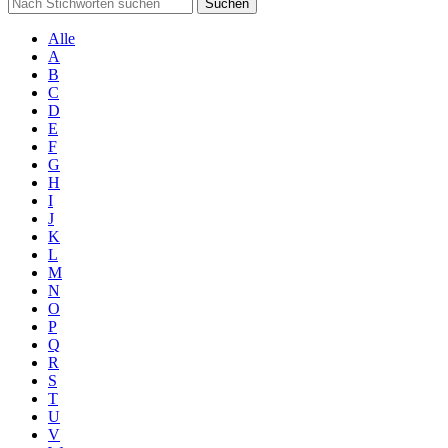
Suchen
Alle
A
B
C
D
E
F
G
H
I
J
K
L
M
N
O
P
Q
R
S
T
U
V