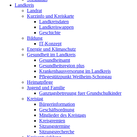
Landkreis
Landrat
Kurzinfo und Kreiskarte
Landkreisdaten
Landkreiswappen
Geschichte
Bildung
IT-Konzept
Energie und Klimaschutz
Gesundheit im Landkreis
Gesundheitsamt
Gesundheitsregion plus
Krankenhausversorung im Landkreis
Pflegestützpunkt Weilheim-Schongau
Heimatpflege
Jugend und Familie
Ganztagsbetreuung fuer Grundschulkinder
Kreistag
Bürgerinformation
Geschäftsordnung
Mitglieder des Kreistags
Kreisgremien
Sitzungstermine
Sitzungsrecherche