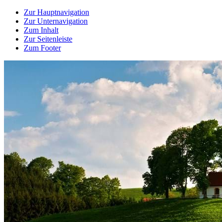
Zur Hauptnavigation
Zur Unternavigation
Zum Inhalt
Zur Seitenleiste
Zum Footer