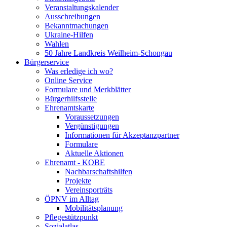
Veranstaltungskalender
Ausschreibungen
Bekanntmachungen
Ukraine-Hilfen
Wahlen
50 Jahre Landkreis Weilheim-Schongau
Bürgerservice
Was erledige ich wo?
Online Service
Formulare und Merkblätter
Bürgerhilfsstelle
Ehrenamtskarte
Voraussetzungen
Vergünstigungen
Informationen für Akzeptanzpartner
Formulare
Aktuelle Aktionen
Ehrenamt - KOBE
Nachbarschaftshilfen
Projekte
Vereinsporträts
ÖPNV im Alltag
Mobilitätsplanung
Pflegestützpunkt
Sozialatlas