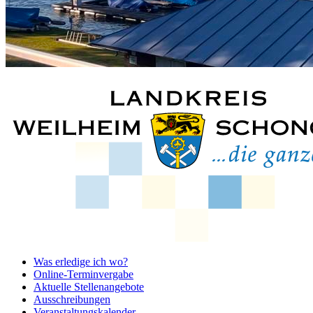
Was erledige ich wo?
Online-Terminvergabe
Aktuelle Stellenangebote
Ausschreibungen
Veranstaltungskalender