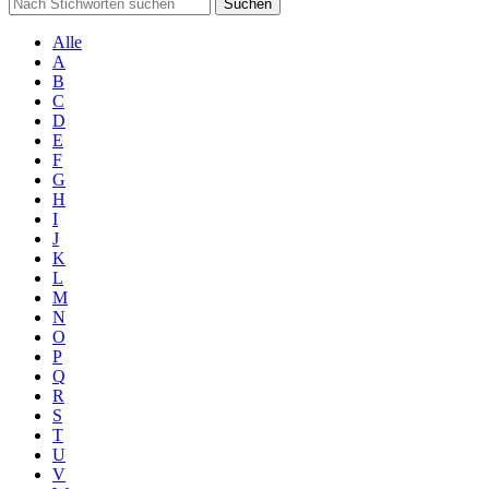
Suchen
Alle
A
B
C
D
E
F
G
H
I
J
K
L
M
N
O
P
Q
R
S
T
U
V