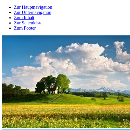
Zur Hauptnavigation
Zur Unternavigation
Zum Inhalt
Zur Seitenleiste
Zum Footer