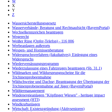
W
X
Y
Z
Wassersicherstellungsgesetz
Wasserverbände; Beratung und Rechtsaufsicht (BayernPortal)
Wechselkennzeichen beantragen
Wegerecht
Weißer Ring (Opfer-Telefon) - 116 006
Werbeanlagen außerorts
Wespen- und Hornissenberatung
Widerspruchsverfahren (fakultatives); Einlegung eines
Widerspruchs
Wiedervernässungsprogramm
Wiederzulassung eines Fahrzeuges beantragen (Sb. 31.1)
Wildmarken und Wildursprungsscheine für die
Trichinenprobeentnahme
Wildschweine und Dachse; Beantragung der Übertragung der
Trichinenprobenentnahme auf Jäger (BayernPortal)
Wildtiermanagement
Windenergieanlagen "Köpfinger Wiesen" - heritage impact
assessment (HTI)
Windkraftanlagen
Wirtschaft: Existenzgründung (Aktivsenioren)