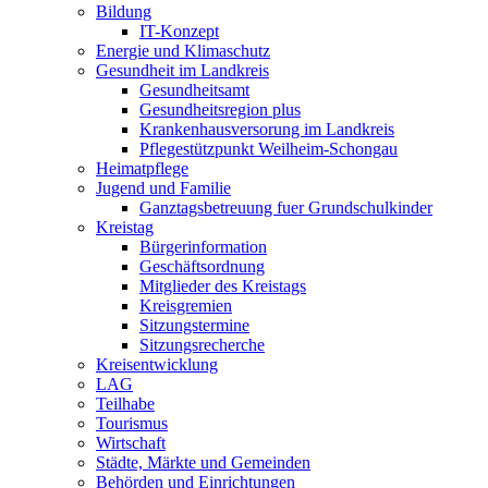
Bildung
IT-Konzept
Energie und Klimaschutz
Gesundheit im Landkreis
Gesundheitsamt
Gesundheitsregion plus
Krankenhausversorung im Landkreis
Pflegestützpunkt Weilheim-Schongau
Heimatpflege
Jugend und Familie
Ganztagsbetreuung fuer Grundschulkinder
Kreistag
Bürgerinformation
Geschäftsordnung
Mitglieder des Kreistags
Kreisgremien
Sitzungstermine
Sitzungsrecherche
Kreisentwicklung
LAG
Teilhabe
Tourismus
Wirtschaft
Städte, Märkte und Gemeinden
Behörden und Einrichtungen