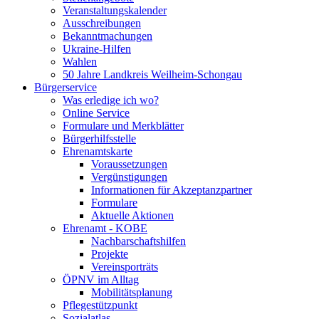
Veranstaltungskalender
Ausschreibungen
Bekanntmachungen
Ukraine-Hilfen
Wahlen
50 Jahre Landkreis Weilheim-Schongau
Bürgerservice
Was erledige ich wo?
Online Service
Formulare und Merkblätter
Bürgerhilfsstelle
Ehrenamtskarte
Voraussetzungen
Vergünstigungen
Informationen für Akzeptanzpartner
Formulare
Aktuelle Aktionen
Ehrenamt - KOBE
Nachbarschaftshilfen
Projekte
Vereinsporträts
ÖPNV im Alltag
Mobilitätsplanung
Pflegestützpunkt
Sozialatlas