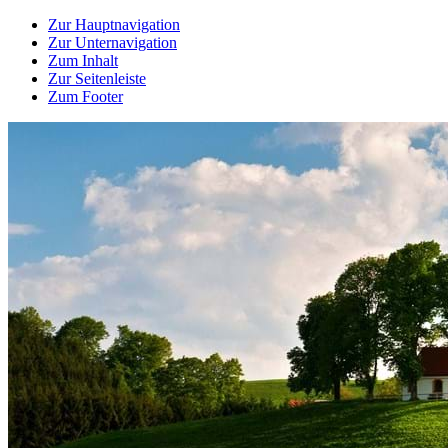
Zur Hauptnavigation
Zur Unternavigation
Zum Inhalt
Zur Seitenleiste
Zum Footer