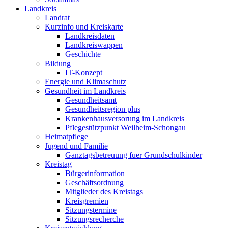
Landkreis
Landrat
Kurzinfo und Kreiskarte
Landkreisdaten
Landkreiswappen
Geschichte
Bildung
IT-Konzept
Energie und Klimaschutz
Gesundheit im Landkreis
Gesundheitsamt
Gesundheitsregion plus
Krankenhausversorung im Landkreis
Pflegestützpunkt Weilheim-Schongau
Heimatpflege
Jugend und Familie
Ganztagsbetreuung fuer Grundschulkinder
Kreistag
Bürgerinformation
Geschäftsordnung
Mitglieder des Kreistags
Kreisgremien
Sitzungstermine
Sitzungsrecherche