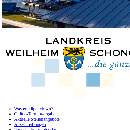
Was erledige ich wo?
Online-Terminvergabe
Aktuelle Stellenangebote
Ausschreibungen
Veranstaltungskalender