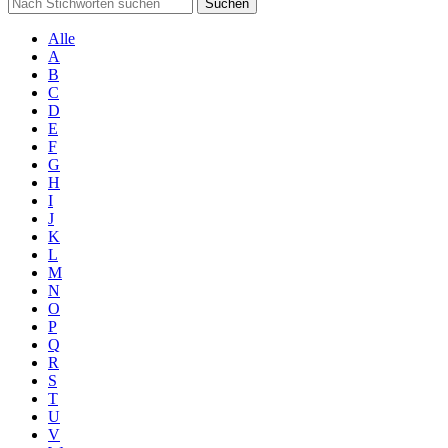
Suchen
Alle
A
B
C
D
E
F
G
H
I
J
K
L
M
N
O
P
Q
R
S
T
U
V