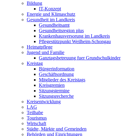
Bildung
IT-Konzept
Energie und Klimaschutz
Gesundheit im Landkreis
Gesundheitsamt
Gesundheitsregion plus
Krankenhausversorung im Landkreis
Pflegestützpunkt Weilheim-Schongau
Heimatpflege
Jugend und Familie
Ganztagsbetreuung fuer Grundschulkinder
Kreistag
Bürgerinformation
Geschäftsordnung
Mitglieder des Kreistags
Kreisgremien
Sitzungstermine
Sitzungsrecherche
Kreisentwicklung
LAG
Teilhabe
Tourismus
Wirtschaft
Städte, Märkte und Gemeinden
Behörden und Einrichtungen