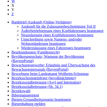
W
X
Y
Z
Bankbrief-Auskunft (Online-Verfahren)
Auskunft für die Zulassungsbescheinigung Teil II
Außerbetriebsetzung eines Kraftfahrzeuges beantragen
Neuzulassung eines Kraftfahrzeuges beantragen
Umschreibung sowie Namens- und/oder
Wohnortänderung beantragen
Wiederzulassung eines Fahrzeuges beantragen
Beurkundungen (Familienrecht)
Bevölkerungsschutz; Warnung der Bevölkerung
(BayernPortal)
Bewachungsgewerbe; Erlaubnis und Überwachung des
Bewachungspersonals (BayernPortal)
Bewerbung beim Landratsamt Weilheim-Schongau
Bezirksschornsteinfeger (bevollmächtigter)
Bezirkssozialbetreuung (Asyl und Integration)
Bezirkssozialbetreuung (Sb. 34.1)
Bezirkswahl
Bibermanagement
Bienen-Gesundheitszeugnis beantragen
Bienenhaltung melden