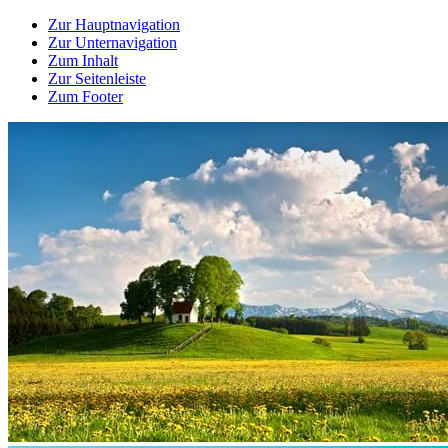
Zur Hauptnavigation
Zur Unternavigation
Zum Inhalt
Zur Seitenleiste
Zum Footer