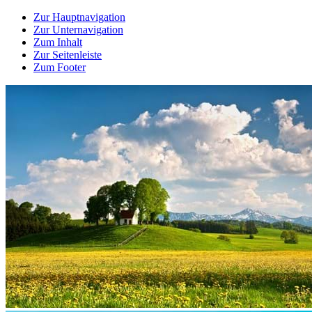
Zur Hauptnavigation
Zur Unternavigation
Zum Inhalt
Zur Seitenleiste
Zum Footer