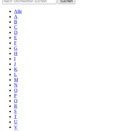
Suchen
Alle
A
B
C
D
E
F
G
H
I
J
K
L
M
N
O
P
Q
R
S
T
U
V