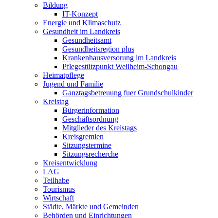
Bildung
IT-Konzept
Energie und Klimaschutz
Gesundheit im Landkreis
Gesundheitsamt
Gesundheitsregion plus
Krankenhausversorung im Landkreis
Pflegestützpunkt Weilheim-Schongau
Heimatpflege
Jugend und Familie
Ganztagsbetreuung fuer Grundschulkinder
Kreistag
Bürgerinformation
Geschäftsordnung
Mitglieder des Kreistags
Kreisgremien
Sitzungstermine
Sitzungsrecherche
Kreisentwicklung
LAG
Teilhabe
Tourismus
Wirtschaft
Städte, Märkte und Gemeinden
Behörden und Einrichtungen