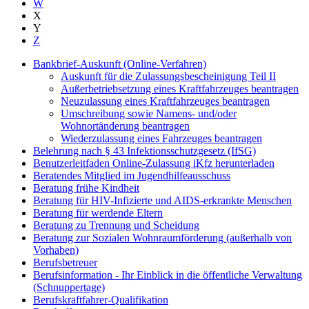
W
X
Y
Z
Bankbrief-Auskunft (Online-Verfahren)
Auskunft für die Zulassungsbescheinigung Teil II
Außerbetriebsetzung eines Kraftfahrzeuges beantragen
Neuzulassung eines Kraftfahrzeuges beantragen
Umschreibung sowie Namens- und/oder
Wohnortänderung beantragen
Wiederzulassung eines Fahrzeuges beantragen
Belehrung nach § 43 Infektionsschutzgesetz (IfSG)
Benutzerleitfaden Online-Zulassung iKfz herunterladen
Beratendes Mitglied im Jugendhilfeausschuss
Beratung frühe Kindheit
Beratung für HIV-Infizierte und AIDS-erkrankte Menschen
Beratung für werdende Eltern
Beratung zu Trennung und Scheidung
Beratung zur Sozialen Wohnraumförderung (außerhalb von
Vorhaben)
Berufsbetreuer
Berufsinformation - Ihr Einblick in die öffentliche Verwaltung
(Schnuppertage)
Berufskraftfahrer-Qualifikation