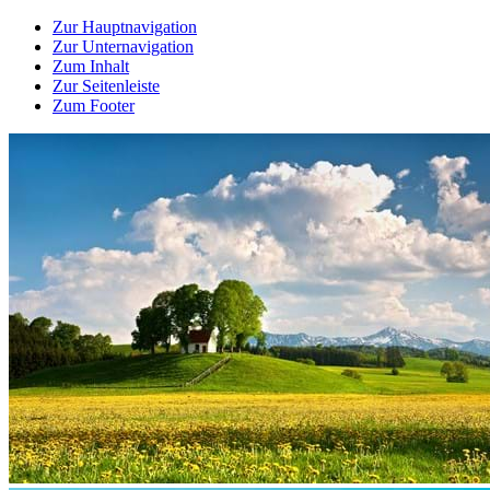
Zur Hauptnavigation
Zur Unternavigation
Zum Inhalt
Zur Seitenleiste
Zum Footer