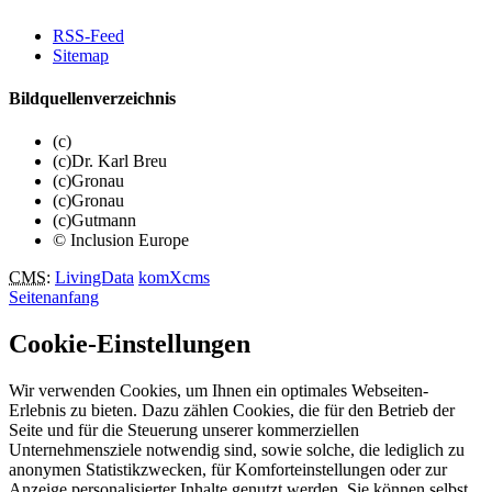
RSS-Feed
Sitemap
Bildquellenverzeichnis
(c)
(c)Dr. Karl Breu
(c)Gronau
(c)Gronau
(c)Gutmann
© Inclusion Europe
CMS
:
LivingData
komXcms
Seitenanfang
Cookie-Einstellungen
Wir verwenden Cookies, um Ihnen ein optimales Webseiten-
Erlebnis zu bieten. Dazu zählen Cookies, die für den Betrieb der
Seite und für die Steuerung unserer kommerziellen
Unternehmensziele notwendig sind, sowie solche, die lediglich zu
anonymen Statistikzwecken, für Komforteinstellungen oder zur
Anzeige personalisierter Inhalte genutzt werden. Sie können selbst