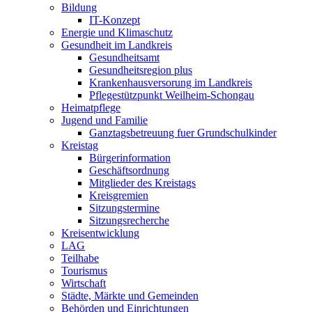
Bildung
IT-Konzept
Energie und Klimaschutz
Gesundheit im Landkreis
Gesundheitsamt
Gesundheitsregion plus
Krankenhausversorung im Landkreis
Pflegestützpunkt Weilheim-Schongau
Heimatpflege
Jugend und Familie
Ganztagsbetreuung fuer Grundschulkinder
Kreistag
Bürgerinformation
Geschäftsordnung
Mitglieder des Kreistags
Kreisgremien
Sitzungstermine
Sitzungsrecherche
Kreisentwicklung
LAG
Teilhabe
Tourismus
Wirtschaft
Städte, Märkte und Gemeinden
Behörden und Einrichtungen