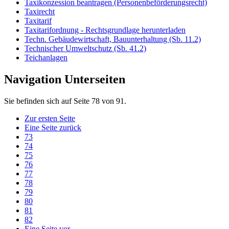
Taxikonzession beantragen (Personenbeförderungsrecht)
Taxirecht
Taxitarif
Taxitarifordnung - Rechtsgrundlage herunterladen
Techn. Gebäudewirtschaft, Bauunterhaltung (Sb. 11.2)
Technischer Umweltschutz (Sb. 41.2)
Teichanlagen
Navigation Unterseiten
Sie befinden sich auf Seite 78 von 91.
Zur ersten Seite
Eine Seite zurück
73
74
75
76
77
78
79
80
81
82
Eine Seite vor