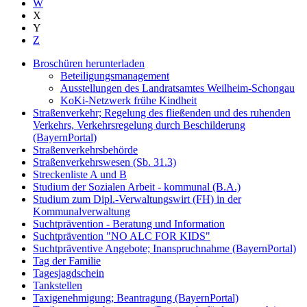
W
X
Y
Z
Broschüren herunterladen
Beteiligungsmanagement
Ausstellungen des Landratsamtes Weilheim-Schongau
KoKi-Netzwerk frühe Kindheit
Straßenverkehr; Regelung des fließenden und des ruhenden
Verkehrs, Verkehrsregelung durch Beschilderung
(BayernPortal)
Straßenverkehrsbehörde
Straßenverkehrswesen (Sb. 31.3)
Streckenliste A und B
Studium der Sozialen Arbeit - kommunal (B.A.)
Studium zum Dipl.-Verwaltungswirt (FH) in der
Kommunalverwaltung
Suchtprävention - Beratung und Information
Suchtprävention "NO ALC FOR KIDS"
Suchtpräventive Angebote; Inanspruchnahme (BayernPortal)
Tag der Familie
Tagesjagdschein
Tankstellen
Taxigenehmigung; Beantragung (BayernPortal)