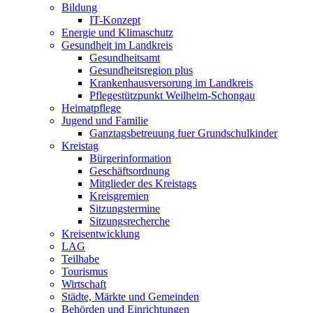
Bildung
IT-Konzept
Energie und Klimaschutz
Gesundheit im Landkreis
Gesundheitsamt
Gesundheitsregion plus
Krankenhausversorung im Landkreis
Pflegestützpunkt Weilheim-Schongau
Heimatpflege
Jugend und Familie
Ganztagsbetreuung fuer Grundschulkinder
Kreistag
Bürgerinformation
Geschäftsordnung
Mitglieder des Kreistags
Kreisgremien
Sitzungstermine
Sitzungsrecherche
Kreisentwicklung
LAG
Teilhabe
Tourismus
Wirtschaft
Städte, Märkte und Gemeinden
Behörden und Einrichtungen