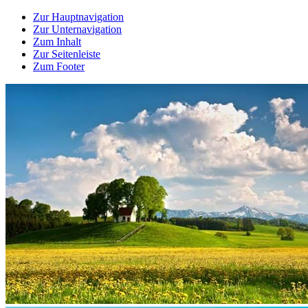
Zur Hauptnavigation
Zur Unternavigation
Zum Inhalt
Zur Seitenleiste
Zum Footer