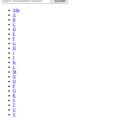
Suchen
Alle
A
B
C
D
E
F
G
H
I
J
K
L
M
N
O
P
Q
R
S
T
U
V